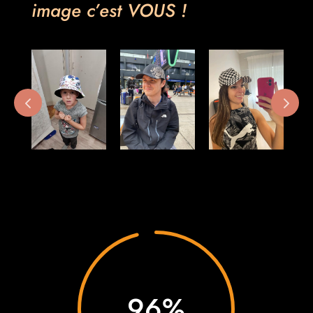
image c’est VOUS !
96
%