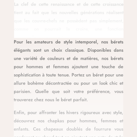
La clef de cette renaissance et de cette croissance
tient au fait que les nouvelles générations réalisent
que les couvre-chefs ne possèdent pas simplement,
comme on pourrait le croire, une fonction
optionnelle, accessoire !
Pour les amateurs de style intemporel, nos bérets
élégants sont un choix classique. Disponibles dans
Non en réalité ils incarnent une solution unique
une variété de couleurs et de matières, nos bérets
répondant à tout ce qui nous tient le plus à cœur
pour hommes et femmes ajoutent une touche de
dans nos attentes de la mode vestimentaire :
sophistication à toute tenue. Portez un béret pour une
Séduire
- parce que rien n’apporte plus d’élégance a
allure bohème décontractée ou pour un look chic et
votre visage, à votre tenue, à votre silhouette qu’un
parisien. Quelle que soit votre préférence, vous
beau chapeau, capeline, fedora, panama, bérets …
trouverez chez nous le béret parfait.
Se protéger
– du soleil de l’été, des pluies
Enfin, pour affronter les hivers rigoureux avec style,
d’automne et du froid hivernale, chapeau anti-uv,
découvrez nos chapkas pour hommes, femmes et
bobs, casquette, capuches, bonnets, chapkas…
enfants. Ces chapeaux doublés de fourrure vous