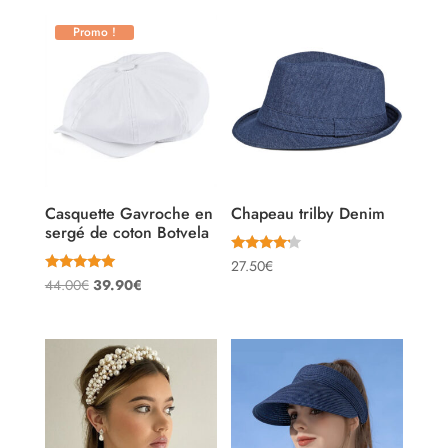
Promo !
Casquette Gavroche en
Chapeau trilby Denim
sergé de coton Botvela
Note
27.50
€
4.00
Note
Le
Le
44.00
€
39.90
€
sur 5
5.00
sur 5
prix
prix
initial
actuel
était :
est :
44.00€.
39.90€.