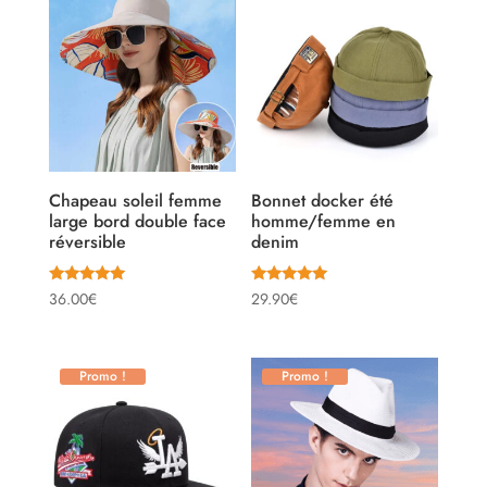
Chapeau soleil femme
Bonnet docker été
large bord double face
homme/femme en
réversible
denim
Note
Note
36.00
€
29.90
€
4.90
4.81
sur 5
sur 5
Promo !
Promo !