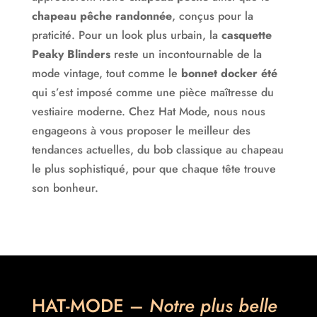
chapeau, casquette, bonnet… à des prix attractifs.
chapeau pêche randonnée
, conçus pour la
Grâce aux nombreuses fenêtres thématiques du site
praticité. Pour un look plus urbain, la
casquette
vous serez guidé de façon agréable et intuitif à
Peaky Blinders
reste un incontournable de la
concrétiser en peu de temps et efficacement votre
mode vintage, tout comme le
bonnet docker été
choix.
qui s’est imposé comme une pièce maîtresse du
Pour accompagner votre sélection et parfaire votre
vestiaire moderne. Chez Hat Mode, nous nous
style Hat-mode vous propose également des
engageons à vous proposer le meilleur des
accessoires de qualité : Parapluie, Echarpe, Foulard,
tendances actuelles, du bob classique au chapeau
Bandana-Headband, Bibi Fascinator, Serre-tête,
le plus sophistiqué, pour que chaque tête trouve
Ensemble… ainsi que des blogs utiles de conseils
son bonheur.
pratiques, de modes et de tendances, pour toujours
satisfaire au mieux vos envies et votre curiosité.
Chapeau, bonnet, casquette pour chaque tête! Hat-
Mode – Chapellerie en ligne pas comme les autres.
HAT-MODE –
Notre plus belle