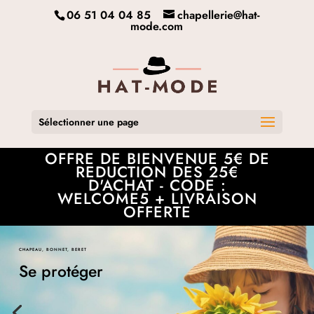
06 51 04 04 85
chapellerie@hat-
mode.com
Sélectionner une page
OFFRE DE BIENVENUE 5€ DE
REDUCTION DES 25€
D'ACHAT - CODE :
WELCOME5 + LIVRAISON
OFFERTE
CHAPEAU, BONNET, BERET
Se protéger