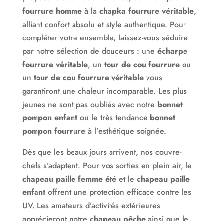
fourrure homme
à la
chapka fourrure véritable
,
Ainsi que d’autres collections originales et modernes
alliant confort absolu et style authentique. Pour
: Connectic mode, Love mode, Animal mode, Autour
compléter votre ensemble, laissez-vous séduire
du monde, Créatif extrême…
par notre sélection de douceurs : une
écharpe
Chez Hat-mode nous privilégions autant que possible
fourrure véritable
, un
tour de cou fourrure
ou
les tailles uniques ou ajustables mais si besoin est,
un
tour de cou fourrure véritable
vous
vous trouverez sur notre site un guide des tailles pour
garantiront une chaleur incomparable. Les plus
vous aider à calculer très facilement votre tour de
jeunes ne sont pas oubliés avec notre
bonnet
tête.
pompon enfant
ou le très tendance
bonnet
pompon fourrure
à l’esthétique soignée.
Dans notre chapellerie moderne vous découvrirez un
très large choix de chapeaux, casquettes, bonnets…
Dès que les beaux jours arrivent, nos couvre-
(plusieurs milliers de modèles) classés dans des
chefs s’adaptent. Pour vos sorties en plein air, le
thématiques originales, jamais vu sur le web !
chapeau paille femme été
et le
chapeau paille
enfant
offrent une protection efficace contre les
Notre politique est de simplifier au mieux vos
UV. Les amateurs d’activités extérieures
recherches en sélectionnant pour vous le meilleur du
apprécieront notre
chapeau pêche
ainsi que le