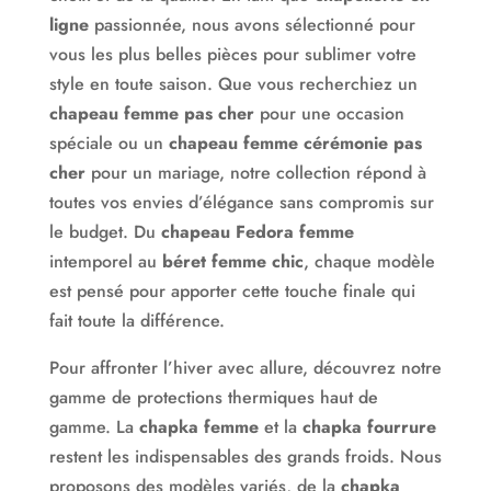
La boutique Hat-mode vous propose une sélection
ligne
passionnée, nous avons sélectionné pour
incroyable de couvre-chefs pour hommes, femmes et
vous les plus belles pièces pour sublimer votre
enfants : chapeaux, casquettes, bérets, bobs,
style en toute saison. Que vous recherchiez un
bonnets, chapka, bandeaux, turbans, foulards… pour
chapeau femme pas cher
pour une occasion
répondre à toutes les envies et à tous les modes de
spéciale ou un
chapeau femme cérémonie pas
vie.
cher
pour un mariage, notre collection répond à
toutes vos envies d’élégance sans compromis sur
Afin de faciliter votre choix, de larges gammes de
le budget. Du
chapeau Fedora femme
produits vous sont présentées à travers un éventail
intemporel au
béret femme chic
, chaque modèle
impressionnant de thèmes variés et précis.
est pensé pour apporter cette touche finale qui
Les classiques bien sûr : Hiver-neige, Soleil anti-uv,
fait toute la différence.
Sport, Aventurier, Chasse-pêche, Bain natation,
Pour affronter l’hiver avec allure, découvrez notre
Cocktail cérémonie, Fête cadeau, Retro-Vintage…
gamme de protections thermiques haut de
Mais aussi : African mode, Arabic mode, Baby mode,
gamme. La
chapka femme
et la
chapka fourrure
Sleeping mode, Militaire, Chimiothérapie, Cuir mode,
restent les indispensables des grands froids. Nous
Luxe mode…
proposons des modèles variés, de la
chapka