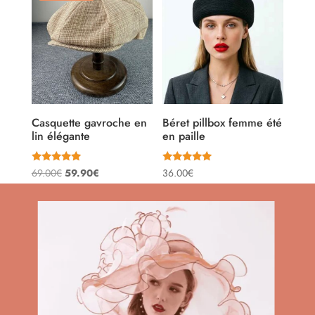
36.00€.
29.90€.
Casquette gavroche en
Béret pillbox femme été
lin élégante
en paille
Note
Note
Le
Le
69.00
€
59.90
€
36.00
€
4.80
5.00
sur 5
sur 5
prix
prix
initial
actuel
était :
est :
69.00€.
59.90€.