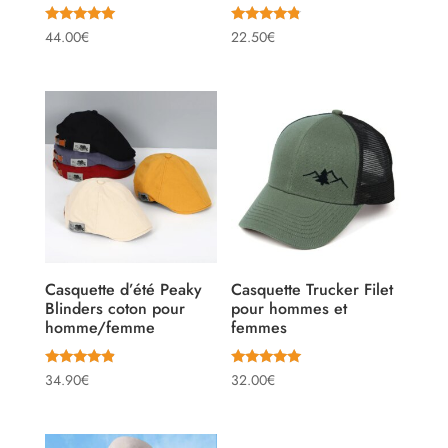
Note
Note
44.00
€
22.50
€
4.88
4.55
sur 5
sur 5
Casquette d’été Peaky
Casquette Trucker Filet
Blinders coton pour
pour hommes et
homme/femme
femmes
Note
Note
34.90
€
32.00
€
4.67
5.00
sur 5
sur 5