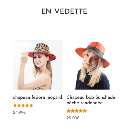
EN VEDETTE
chapeau fedora leopard
Chapeau bob Sunshade
pêche randonnée
Note
24.99
€
5.00
Note
28.00
€
sur 5
5.00
sur 5