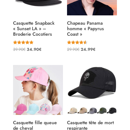
Casquette Snapback
Chapeau Panama
« Sunset LA » –
homme « Papyrus
Broderie Cocotiers
Coast »
Note
Note
Le
Le
Le
Le
39.90
€
34.90
€
29.90
€
24.99
€
5.00
4.33
sur 5
sur 5
prix
prix
prix
prix
initial
actuel
initial
actuel
était :
est :
était :
est :
39.90€.
34.90€.
29.90€.
24.99€.
Casquette fille queue
Casquette tête de mort
de cheval
respirante