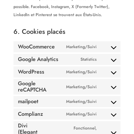
possible. Facebook, Instagram, X (Formerly Twitter),
LinkedIn et Pinterest se trouvent aux États-Unis.
6. Cookies placés
WooCommerce
Marketing/Suivi
Consent
Google Analytics
to
Statistics
Consent
service
WordPress
to
Marketing/Suivi
woocommerce
Consent
service
Google
to
Marketing/Suivi
google-
reCAPTCHA
Consent
service
analytics
to
wordpress
mailpoet
Marketing/Suivi
Consent
service
Complianz
to
Marketing/Suivi
google-
Consent
service
recaptcha
Divi
to
Fonctionnel,
mailpoet
(Elegant
service