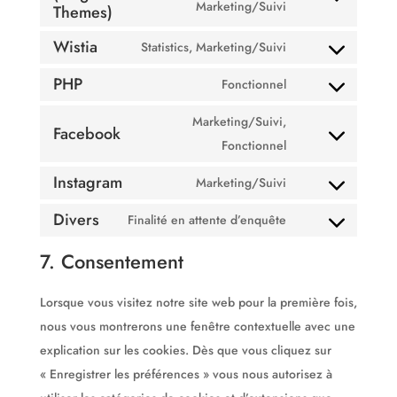
Consent
Marketing/Suivi
Themes)
complianz
to
Wistia
Statistics, Marketing/Suivi
service
Consent
divi-
PHP
to
Fonctionnel
Consent
(elegant-
service
to
Marketing/Suivi,
themes)
wistia
Facebook
service
Consent
Fonctionnel
php
to
Instagram
Marketing/Suivi
service
Consent
facebook
Divers
to
Finalité en attente d’enquête
Consent
service
to
7. Consentement
instagram
service
Lorsque vous visitez notre site web pour la première fois,
divers
nous vous montrerons une fenêtre contextuelle avec une
explication sur les cookies. Dès que vous cliquez sur
« Enregistrer les préférences » vous nous autorisez à