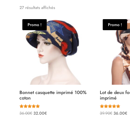
Trié
27 résultats affichés
par
note
Promo !
Promo !
moyenne
Bonnet casquette imprimé 100%
Lot de deux fou
coton
imprimé
Note
Note
Le
Le
Le
L
36.00
€
32.00
€
39.90
€
36.00
€
5.00
5.00
sur 5
sur 5
prix
prix
prix
p
initial
actuel
initial
a