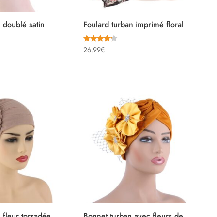
 doublé satin
Foulard turban imprimé floral
Note
e
26.99
€
4.00
sur 5
ix
tuel
t :
8.50€.
 fleur torsadée
Bonnet turban avec fleurs de