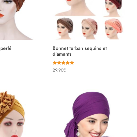
 perlé
Bonnet turban sequins et
diamants
Note
29.90
€
ix
5.00
sur 5
tuel
t :
.90€.