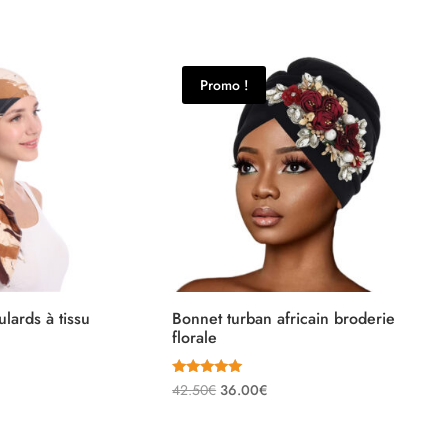
Promo !
lards à tissu
Bonnet turban africain broderie
florale
Note
e
Le
Le
42.50
€
36.00
€
5.00
sur 5
rix
prix
prix
ctuel
initial
actuel