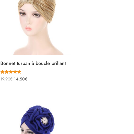
Bonnet turban à boucle brillant
Note
Le
Le
19.90
€
14.50
€
5.00
sur 5
prix
prix
initial
actuel
était :
est :
19.90€.
14.50€.