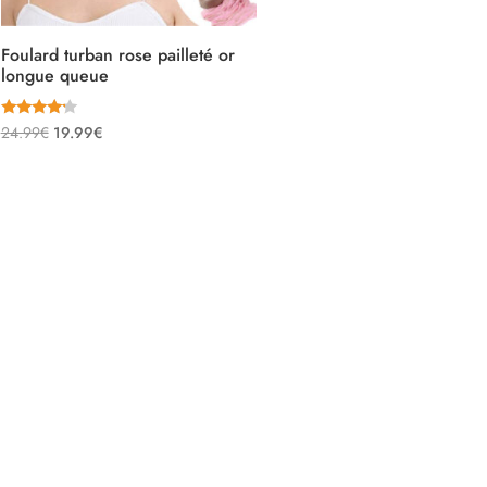
Foulard turban rose pailleté or
longue queue
Note
Le
Le
24.99
€
19.99
€
4.00
sur 5
prix
prix
initial
actuel
était :
est :
24.99€.
19.99€.