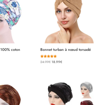
 100% coton
Bonnet turban à nœud torsadé
Note
Le
Le
24.99
€
18.99
€
5.00
sur 5
prix
prix
initial
actuel
était :
est :
24.99€.
18.99€.