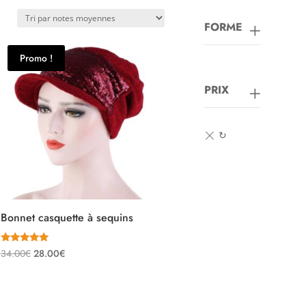
FORME
Promo !
PRIX
Bonnet casquette à sequins
Note
Le
Le
34.00
€
28.00
€
5.00
sur 5
prix
prix
initial
actuel
était :
est :