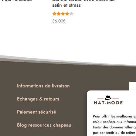
satin et strass
Note
36.00
€
4.00
sur 5
Informations de livraison
Echanges & retours
Paiement sécurisé
Pour offrir les meilleures 
et/ou accéder aux informat
Ser
Blog ressources chapeau
traiter des données telles 
pas consentir ou de retirer