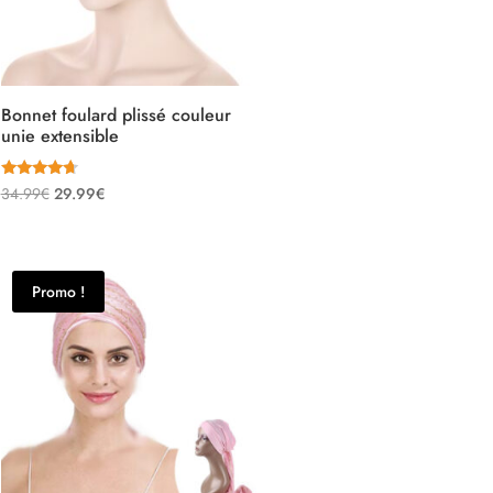
Bonnet foulard plissé couleur
unie extensible
Note
Le
Le
34.99
€
29.99
€
4.50
sur 5
prix
prix
initial
actuel
était :
est :
Promo !
34.99€.
29.99€.