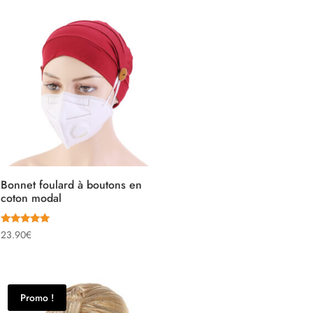
34.00€.
28.00€.
Bonnet foulard à boutons en
coton modal
Note
23.90
€
5.00
sur 5
Promo !