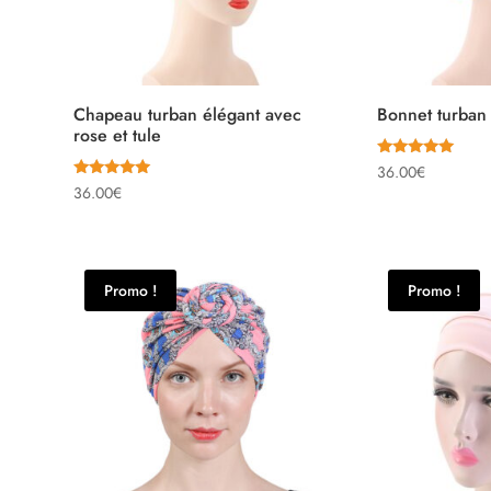
Chapeau turban élégant avec
Bonnet turban 
rose et tule
Note
36.00
€
5.00
Note
36.00
€
sur 5
5.00
sur 5
Promo !
Promo !