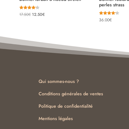
perles strass
Note
Le
Le
17.50
€
12.50
€
4.00
Note
36.00
€
sur 5
prix
prix
4.00
sur 5
initial
actuel
était :
est :
17.50€.
12.50€.
Qui sommes-nous ?
Conditions générales de ventes
Politique de confidentialité
Mentions légales