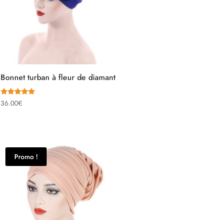
Bonnet turban à fleur de diamant
Note
36.00
€
5.00
sur 5
Promo !