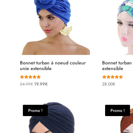
Bonnet turban à noeud couleur
Bonnet turban
unie extensible
extensible
Note
Note
Le
Le
24.99
€
19.99
€
28.00
€
5.00
5.00
sur 5
sur 5
prix
prix
initial
actuel
était :
est :
Promo !
Promo !
24.99€.
19.99€.