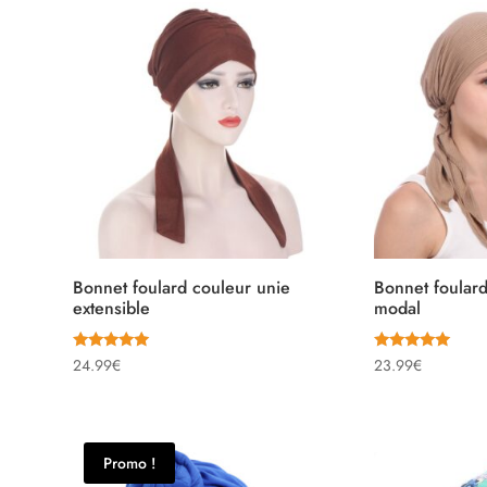
était :
est :
était :
es
36.00€.
32.00€.
39.90€.
3
Bonnet foulard couleur unie
Bonnet foulard
extensible
modal
Note
Note
24.99
€
23.99
€
5.00
5.00
sur 5
sur 5
Promo !