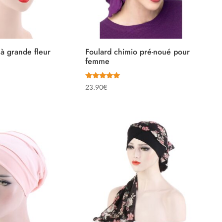
à grande fleur
Foulard chimio pré-noué pour
femme
Note
23.90
€
4.88
sur 5