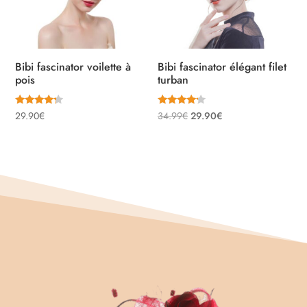
Bibi fascinator voilette à
Bibi fascinator élégant filet
pois
turban
Note
Note
Le
Le
29.90
€
34.99
€
29.90
€
4.00
4.00
sur 5
sur 5
prix
prix
initial
actuel
était :
est :
34.99€.
29.90€.