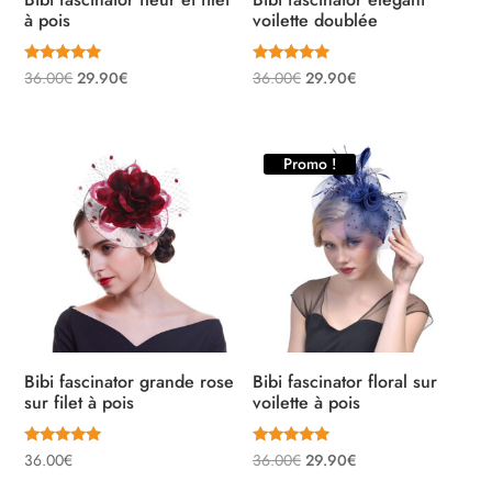
à pois
voilette doublée
Note
Note
Le
Le
Le
Le
36.00
€
29.90
€
36.00
€
29.90
€
5.00
5.00
sur 5
sur 5
prix
prix
prix
prix
initial
actuel
initial
actuel
était :
est :
était :
est :
Promo !
36.00€.
29.90€.
36.00€.
29.90€.
Bibi fascinator grande rose
Bibi fascinator floral sur
sur filet à pois
voilette à pois
Note
Note
Le
Le
36.00
€
36.00
€
29.90
€
5.00
5.00
sur 5
sur 5
prix
prix