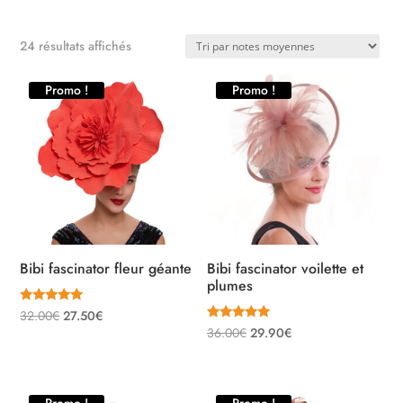
Trié
24 résultats affichés
par
Promo !
Promo !
note
moyenne
Bibi fascinator fleur géante
Bibi fascinator voilette et
plumes
Note
Le
Le
32.00
€
27.50
€
5.00
Note
Le
Le
36.00
€
29.90
€
sur 5
prix
prix
5.00
sur 5
prix
prix
initial
actuel
initial
actuel
était :
est :
était :
est :
Promo !
Promo !