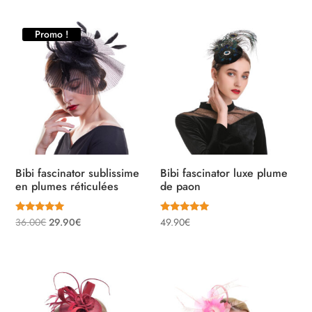
initial
actuel
était :
est :
Promo !
36.00€.
29.90€.
Bibi fascinator sublissime
Bibi fascinator luxe plume
en plumes réticulées
de paon
Note
Note
Le
Le
36.00
€
29.90
€
49.90
€
5.00
5.00
sur 5
sur 5
prix
prix
initial
actuel
était :
est :
36.00€.
29.90€.