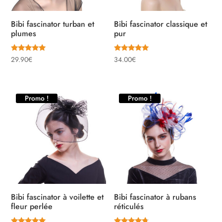
Bibi fascinator turban et
Bibi fascinator classique et
plumes
pur
Note
Note
29.90
€
34.00
€
5.00
5.00
sur 5
sur 5
Promo !
Promo !
Bibi fascinator à voilette et
Bibi fascinator à rubans
fleur perlée
réticulés