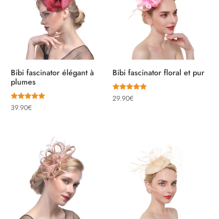
Bibi fascinator élégant à
Bibi fascinator floral et pur
plumes
Note
29.90
€
5.00
Note
39.90
€
sur 5
5.00
sur 5