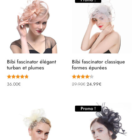
Bibi fascinator élégant
Bibi fascinator classique
turban et plumes
formes épurées
Note
Note
Le
Le
36.00
€
29.90
€
24.99
€
4.50
4.00
sur 5
sur 5
prix
prix
initial
actuel
était :
est :
Promo !
29.90€.
24.99€.