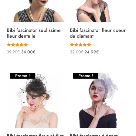
Bibi fascinator sublissime
Bibi fascinator fleur coeur
fleur dentelle
de diamant
Note
Note
Le
Le
Le
Le
39.90
€
34.00
€
32.00
€
24.99
€
5.00
5.00
sur 5
sur 5
prix
prix
prix
prix
initial
actuel
initial
actuel
était :
est :
était :
est :
Promo !
Promo !
39.90€.
34.00€.
32.00€.
24.99€.
Bibi fascinator fleur et filet
Bibi fascinator élégant