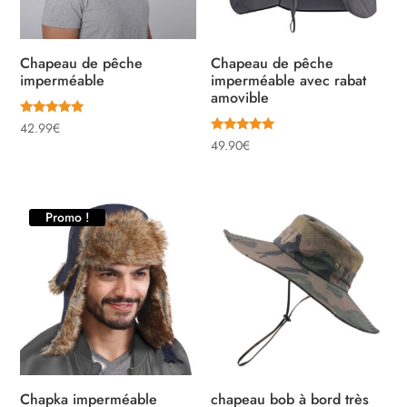
Chapeau de pêche
Chapeau de pêche
imperméable
imperméable avec rabat
amovible
Note
42.99
€
5.00
Note
49.90
€
sur 5
5.00
sur 5
Promo !
Chapka imperméable
chapeau bob à bord très