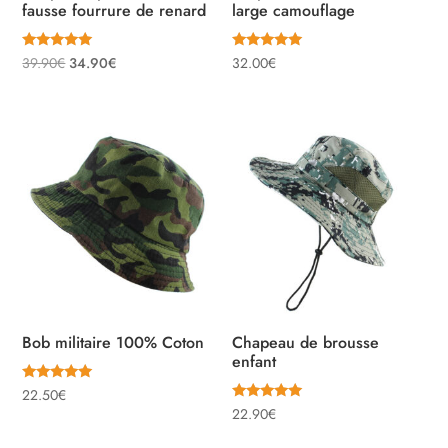
fausse fourrure de renard
large camouflage
Note
Note
Le
Le
39.90
€
34.90
€
32.00
€
5.00
5.00
sur 5
sur 5
prix
prix
initial
actuel
était :
est :
39.90€.
34.90€.
Bob militaire 100% Coton
Chapeau de brousse
enfant
Note
22.50
€
5.00
Note
22.90
€
sur 5
5.00
sur 5