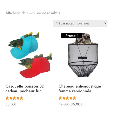
Trié
Affichage de 1–32 sur 53 résultats
par
note
moyenne
Promo !
Casquette poisson 3D
Chapeau anti-moustique
cadeau pêcheur fun
femme randonnée
Note
Note
Le
Le
38.00
€
42.00
€
36.00
€
5.00
5.00
sur 5
sur 5
prix
prix