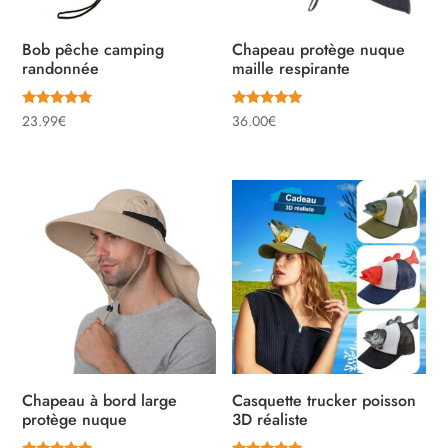
Bob pêche camping
Chapeau protège nuque
randonnée
maille respirante
Note
Note
23.99
€
36.00
€
5.00
5.00
sur 5
sur 5
Chapeau à bord large
Casquette trucker poisson
protège nuque
3D réaliste