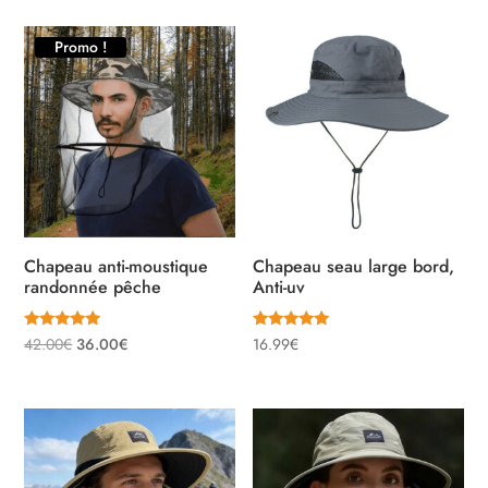
initial
actuel
était :
est :
Promo !
42.00€.
36.00€.
Chapeau anti-moustique
Chapeau seau large bord,
randonnée pêche
Anti-uv
Note
Note
Le
Le
42.00
€
36.00
€
16.99
€
5.00
5.00
sur 5
sur 5
prix
prix
initial
actuel
était :
est :
42.00€.
36.00€.