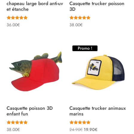
chapeau large bord anti-uv
Casquette trucker poisson
et étanche
3D
Note
Note
36.00
€
38.00
€
5.00
5.00
sur 5
sur 5
Promo !
Casquette poisson 3D
Casquette trucker animaux
enfant fun
marins
Note
Note
Le
Le
38.00
€
24.90
€
19.90
€
5.00
5.00