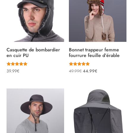
Casquette de bombardier
Bonnet trappeur femme
en cuir PU
fourrure feuille d’érable
Note
Note
Le
Le
39.99
€
49.99
€
44.99
€
5.00
5.00
sur 5
sur 5
prix
prix
initial
actuel
était :
est :
49.99€.
44.99€.