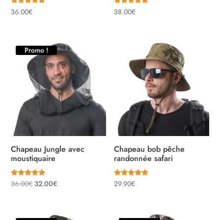
Note
Note
36.00
€
38.00
€
5.00
5.00
sur 5
sur 5
Promo !
Chapeau Jungle avec
Chapeau bob pêche
moustiquaire
randonnée safari
Note
Note
Le
Le
36.00
€
32.00
€
29.90
€
5.00
5.00
sur 5
sur 5
prix
prix
initial
actuel