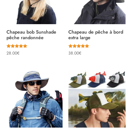
Chapeau bob Sunshade
Chapeau de pêche à bord
pêche randonnée
extra large
Note
Note
28.00
€
38.00
€
5.00
5.00
sur 5
sur 5