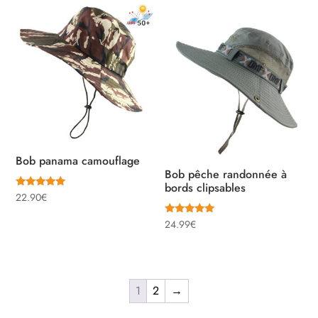
Bob panama camouflage
Bob pêche randonnée à
bords clipsables
Note
22.90
€
5.00
sur 5
Note
24.99
€
5.00
sur 5
1
2
→