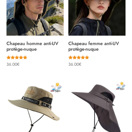
Chapeau homme anti-UV
Chapeau femme anti-UV
protège-nuque
protège-nuque
Note
Note
36.00
€
36.00
€
5.00
5.00
sur 5
sur 5