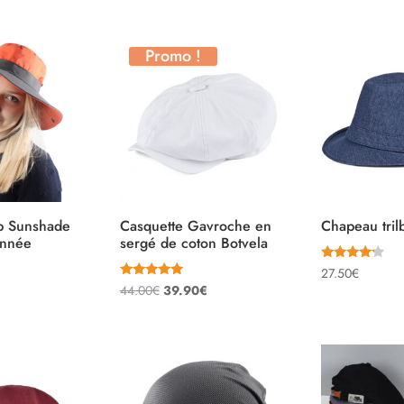
Promo !
b Sunshade
Casquette Gavroche en
Chapeau tri
onnée
sergé de coton Botvela
Note
27.50
€
4.00
Note
Le
Le
44.00
€
39.90
€
sur 5
5.00
sur 5
prix
prix
initial
actuel
était :
est :
44.00€.
39.90€.