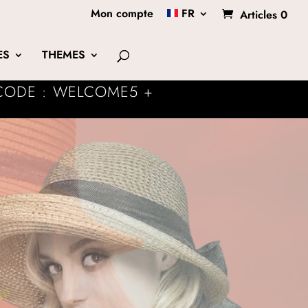
Mon compte
FR
Articles 0
ES
THEMES
 CODE : WELCOME5 +