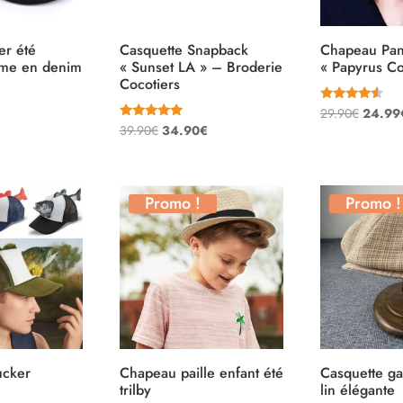
er été
Casquette Snapback
Chapeau Pa
me en denim
« Sunset LA » – Broderie
« Papyrus Co
Cocotiers
Note
Le
29.90
€
24.99
4.33
Note
Le
Le
39.90
€
34.90
€
sur 5
prix
5.00
sur 5
prix
prix
initial
initial
actuel
était :
était :
est :
Promo !
Promo !
29.90€
39.90€.
34.90€.
ucker
Chapeau paille enfant été
Casquette g
trilby
lin élégante