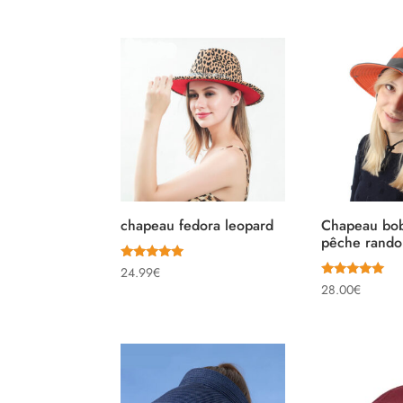
chapeau fedora leopard
Chapeau bo
pêche rand
Note
24.99
€
5.00
Note
28.00
€
sur 5
5.00
sur 5