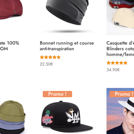
late 100%
Bonnet running et course
Casquette d’
OOM
anti-transpiration
Blinders cot
homme/fem
Note
22.50
€
4.55
Note
34.90
€
sur 5
4.67
sur 5
Promo !
Promo !