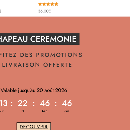
Note
Le
€
36.00
€
5.00
sur 5
prix
actuel
est :
HAPEAU CEREMONIE
.
59.90€.
FITEZ DES PROMOTIONS
 LIVRAISON OFFERTE
Valable jusqu'au 20 août 2026
13
:
22
:
46
:
44
our
H
Min
Sec
DECOUVRIR