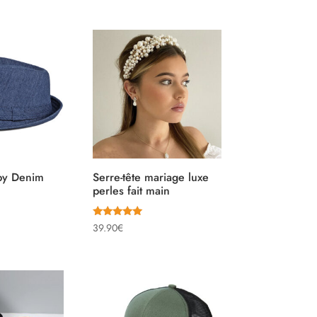
lby Denim
Serre-tête mariage luxe
perles fait main
Note
39.90
€
5.00
sur 5