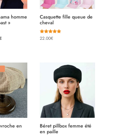
nama homme
Casquette fille queue de
ast »
cheval
Note
Le
€
22.00
€
5.00
sur 5
prix
actuel
est :
.
24.99€.
avroche en
Béret pillbox femme été
en paille