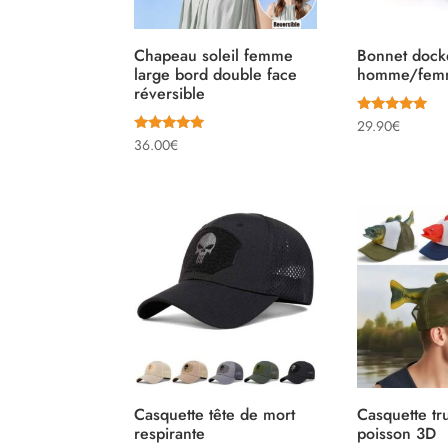
Chapeau soleil femme
Bonnet dock
large bord double face
homme/fem
réversible
Note
29.90
€
4.81
Note
36.00
€
sur 5
4.90
sur 5
Casquette tête de mort
Casquette tr
respirante
poisson 3D