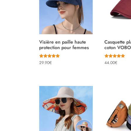
Visière en paille haute
Casquette p
protection pour femmes
coton VOB
Note
Note
29.90
€
44.00
€
4.79
4.88
sur 5
sur 5