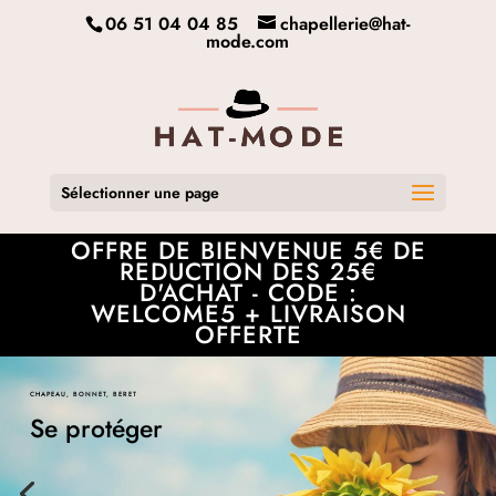
06 51 04 04 85
chapellerie@hat-
mode.com
Sélectionner une page
OFFRE DE BIENVENUE 5€ DE
REDUCTION DES 25€
D'ACHAT - CODE :
WELCOME5 + LIVRAISON
OFFERTE
CHAPEAU, BONNET, BERET
Se protéger