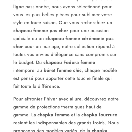
La boutique Hat-mode vous propose une sélection
ligne
passionnée, nous avons sélectionné pour
incroyable de couvre-chefs pour hommes, femmes et
vous les plus belles pièces pour sublimer votre
enfants : chapeaux, casquettes, bérets, bobs,
style en toute saison. Que vous recherchiez un
bonnets, chapka, bandeaux, turbans, foulards… pour
chapeau femme pas cher
pour une occasion
répondre à toutes les envies et à tous les modes de
spéciale ou un
chapeau femme cérémonie pas
vie.
cher
pour un mariage, notre collection répond à
toutes vos envies d’élégance sans compromis sur
Afin de faciliter votre choix, de larges gammes de
le budget. Du
chapeau Fedora femme
produits vous sont présentées à travers un éventail
intemporel au
béret femme chic
, chaque modèle
impressionnant de thèmes variés et précis.
est pensé pour apporter cette touche finale qui
Les classiques bien sûr : Hiver-neige, Soleil anti-uv,
fait toute la différence.
Sport, Aventurier, Chasse-pêche, Bain natation,
Pour affronter l’hiver avec allure, découvrez notre
Cocktail cérémonie, Fête cadeau, Retro-Vintage…
gamme de protections thermiques haut de
Mais aussi : African mode, Arabic mode, Baby mode,
gamme. La
chapka femme
et la
chapka fourrure
Sleeping mode, Militaire, Chimiothérapie, Cuir mode,
restent les indispensables des grands froids. Nous
Luxe mode…
proposons des modèles variés, de la
chapka