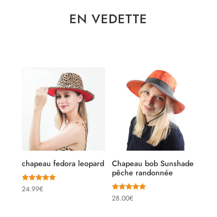
EN VEDETTE
chapeau fedora leopard
Chapeau bob Sunshade
pêche randonnée
Note
24.99
€
5.00
Note
28.00
€
sur 5
5.00
sur 5