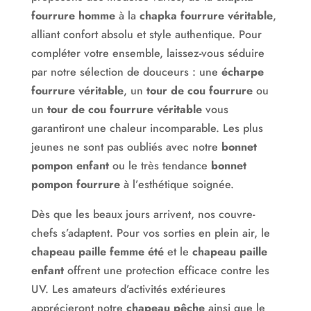
fourrure homme
à la
chapka fourrure véritable
,
Ainsi que d’autres collections originales et modernes
alliant confort absolu et style authentique. Pour
: Connectic mode, Love mode, Animal mode, Autour
compléter votre ensemble, laissez-vous séduire
du monde, Créatif extrême…
par notre sélection de douceurs : une
écharpe
Chez Hat-mode nous privilégions autant que possible
fourrure véritable
, un
tour de cou fourrure
ou
les tailles uniques ou ajustables mais si besoin est,
un
tour de cou fourrure véritable
vous
vous trouverez sur notre site un guide des tailles pour
garantiront une chaleur incomparable. Les plus
vous aider à calculer très facilement votre tour de
jeunes ne sont pas oubliés avec notre
bonnet
tête.
pompon enfant
ou le très tendance
bonnet
pompon fourrure
à l’esthétique soignée.
Dans notre chapellerie moderne vous découvrirez un
très large choix de chapeaux, casquettes, bonnets…
Dès que les beaux jours arrivent, nos couvre-
(plusieurs milliers de modèles) classés dans des
chefs s’adaptent. Pour vos sorties en plein air, le
thématiques originales, jamais vu sur le web !
chapeau paille femme été
et le
chapeau paille
enfant
offrent une protection efficace contre les
Notre politique est de simplifier au mieux vos
UV. Les amateurs d’activités extérieures
recherches en sélectionnant pour vous le meilleur du
apprécieront notre
chapeau pêche
ainsi que le