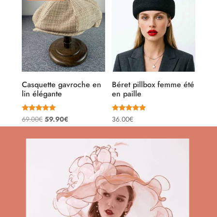
36.00€.
29.90€.
Casquette gavroche en
Béret pillbox femme été
lin élégante
en paille
Note
Note
Le
Le
69.00
€
59.90
€
36.00
€
4.80
5.00
sur 5
sur 5
prix
prix
initial
actuel
était :
est :
69.00€.
59.90€.