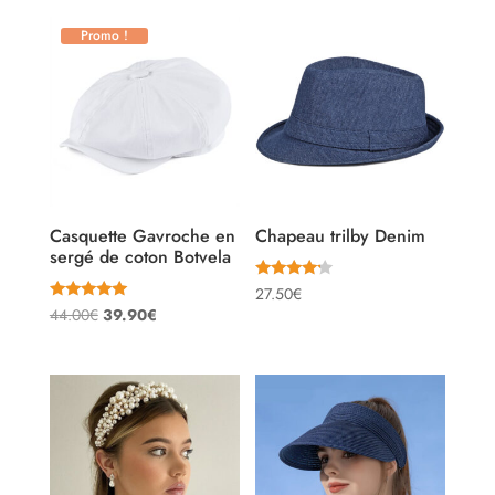
Promo !
Casquette Gavroche en
Chapeau trilby Denim
sergé de coton Botvela
Note
27.50
€
4.00
Note
Le
Le
44.00
€
39.90
€
sur 5
5.00
sur 5
prix
prix
initial
actuel
était :
est :
44.00€.
39.90€.