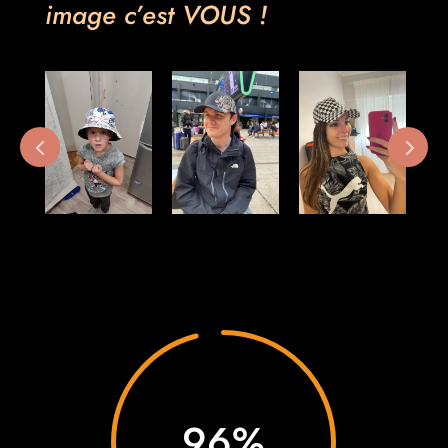
image c’est VOUS !
96
%