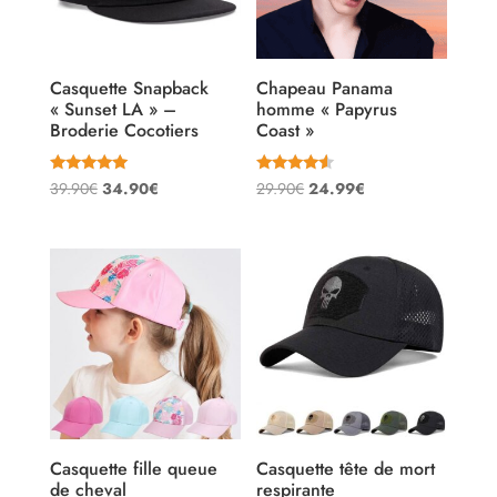
Casquette Snapback
Chapeau Panama
« Sunset LA » –
homme « Papyrus
Broderie Cocotiers
Coast »
Note
Note
Le
Le
Le
Le
39.90
€
34.90
€
29.90
€
24.99
€
5.00
4.33
sur 5
sur 5
prix
prix
prix
prix
initial
actuel
initial
actuel
était :
est :
était :
est :
39.90€.
34.90€.
29.90€.
24.99€.
Casquette fille queue
Casquette tête de mort
de cheval
respirante