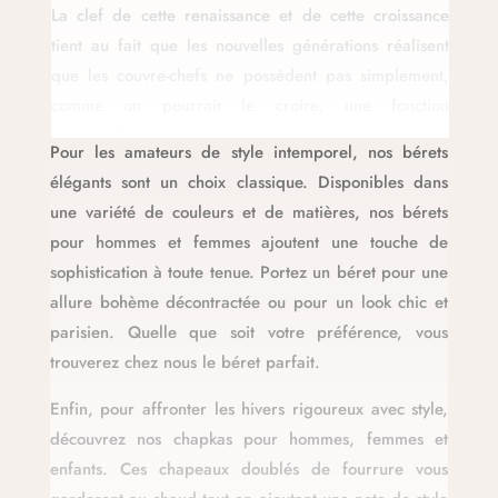
La clef de cette renaissance et de cette croissance
tient au fait que les nouvelles générations réalisent
que les couvre-chefs ne possèdent pas simplement,
comme on pourrait le croire, une fonction
optionnelle, accessoire !
Pour les amateurs de style intemporel, nos bérets
élégants sont un choix classique. Disponibles dans
Non en réalité ils incarnent une solution unique
une variété de couleurs et de matières, nos bérets
répondant à tout ce qui nous tient le plus à cœur
pour hommes et femmes ajoutent une touche de
dans nos attentes de la mode vestimentaire :
sophistication à toute tenue. Portez un béret pour une
Séduire
- parce que rien n’apporte plus d’élégance a
allure bohème décontractée ou pour un look chic et
votre visage, à votre tenue, à votre silhouette qu’un
parisien. Quelle que soit votre préférence, vous
beau chapeau, capeline, fedora, panama, bérets …
trouverez chez nous le béret parfait.
Se protéger
– du soleil de l’été, des pluies
Enfin, pour affronter les hivers rigoureux avec style,
d’automne et du froid hivernale, chapeau anti-uv,
découvrez nos chapkas pour hommes, femmes et
bobs, casquette, capuches, bonnets, chapkas…
enfants. Ces chapeaux doublés de fourrure vous