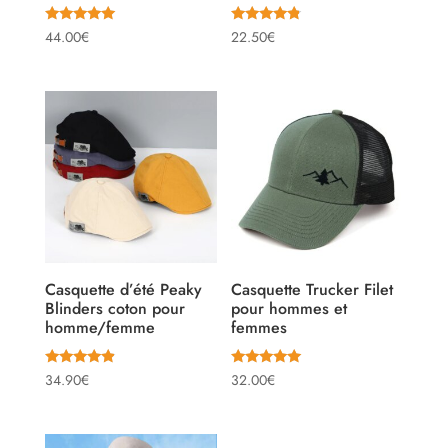
Note
Note
44.00
€
22.50
€
4.88
4.55
sur 5
sur 5
Casquette d’été Peaky
Casquette Trucker Filet
Blinders coton pour
pour hommes et
homme/femme
femmes
Note
Note
34.90
€
32.00
€
4.67
5.00
sur 5
sur 5