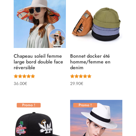
Chapeau soleil femme
Bonnet docker été
large bord double face
homme/femme en
réversible
denim
Note
Note
36.00
€
29.90
€
4.90
4.81
sur 5
sur 5
Promo !
Promo !