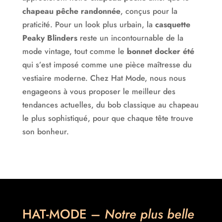
chapeau, casquette, bonnet… à des prix attractifs.
chapeau pêche randonnée
, conçus pour la
Grâce aux nombreuses fenêtres thématiques du site
praticité. Pour un look plus urbain, la
casquette
vous serez guidé de façon agréable et intuitif à
Peaky Blinders
reste un incontournable de la
concrétiser en peu de temps et efficacement votre
mode vintage, tout comme le
bonnet docker été
choix.
qui s’est imposé comme une pièce maîtresse du
Pour accompagner votre sélection et parfaire votre
vestiaire moderne. Chez Hat Mode, nous nous
style Hat-mode vous propose également des
engageons à vous proposer le meilleur des
accessoires de qualité : Parapluie, Echarpe, Foulard,
tendances actuelles, du bob classique au chapeau
Bandana-Headband, Bibi Fascinator, Serre-tête,
le plus sophistiqué, pour que chaque tête trouve
Ensemble… ainsi que des blogs utiles de conseils
son bonheur.
pratiques, de modes et de tendances, pour toujours
satisfaire au mieux vos envies et votre curiosité.
Chapeau, bonnet, casquette pour chaque tête! Hat-
Mode – Chapellerie en ligne pas comme les autres.
HAT-MODE –
Notre plus belle