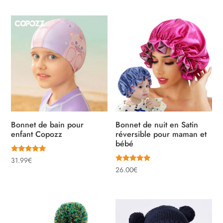
Bonnet de bain pour
Bonnet de nuit en Satin
enfant Copozz
réversible pour maman et
bébé
Note
31.99
€
5.00
Note
26.00
€
sur 5
5.00
sur 5