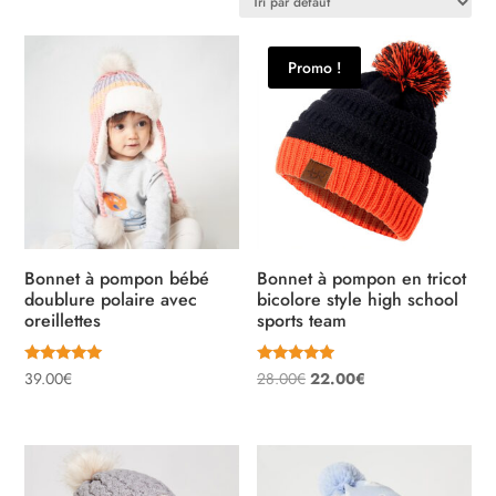
Promo !
Bonnet à pompon bébé
Bonnet à pompon en tricot
doublure polaire avec
bicolore style high school
oreillettes
sports team
Note
Note
Le
Le
39.00
€
28.00
€
22.00
€
5.00
4.75
sur 5
sur 5
prix
prix
initial
actuel
était :
est :
28.00€.
22.00€.