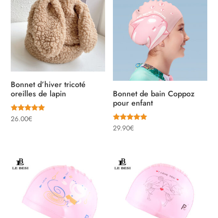
Bonnet d’hiver tricoté
oreilles de lapin
Bonnet de bain Coppoz
pour enfant
Note
26.00
€
5.00
Note
29.90
€
sur 5
5.00
sur 5