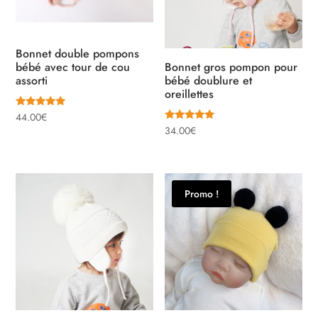
Bonnet double pompons
bébé avec tour de cou
Bonnet gros pompon pour
assorti
bébé doublure et
oreillettes
Note
44.00
€
5.00
Note
34.00
€
sur 5
5.00
sur 5
Promo !