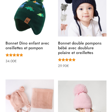
Bonnet Dino enfant avec
Bonnet double pompons
oreillettes et pompon
bébé avec doublure
polaire et oreillettes
Note
34.00
€
5.00
Note
29.90
€
sur 5
5.00
sur 5