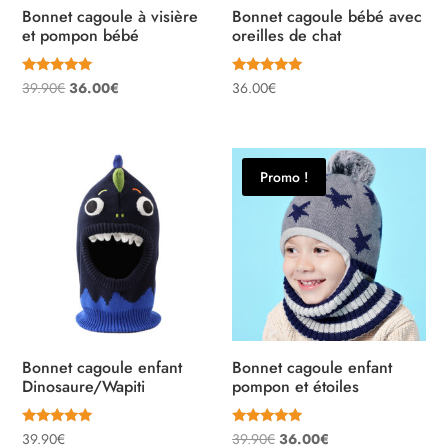
Bonnet cagoule à visière
Bonnet cagoule bébé avec
et pompon bébé
oreilles de chat
Note
Note
Le
Le
39.90
€
36.00
€
36.00
€
4.80
5.00
sur 5
sur 5
prix
prix
initial
actuel
était :
est :
Promo !
39.90€.
36.00€.
Bonnet cagoule enfant
Bonnet cagoule enfant
Dinosaure/Wapiti
pompon et étoiles
Note
Note
Le
Le
39.90
€
39.90
€
36.00
€
5.00
4.75