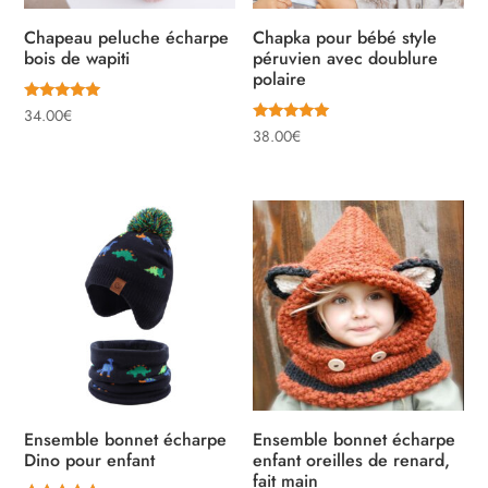
Chapeau peluche écharpe
Chapka pour bébé style
bois de wapiti
péruvien avec doublure
polaire
Note
34.00
€
5.00
Note
38.00
€
sur 5
5.00
sur 5
Ensemble bonnet écharpe
Ensemble bonnet écharpe
Dino pour enfant
enfant oreilles de renard,
fait main