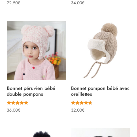
Note
Note
22.50
€
34.00
€
4.00
5.00
sur 5
sur 5
Bonnet péruvien bébé
Bonnet pompon bébé avec
double pompons
oreillettes
Note
Note
36.00
€
32.00
€
5.00
4.50
sur 5
sur 5