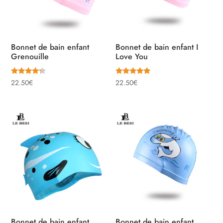
Bonnet de bain enfant
Bonnet de bain enfant I
Grenouille
Love You
Note
Note
22.50
€
22.50
€
4.00
5.00
sur 5
sur 5
Bonnet de bain enfant
Bonnet de bain enfant