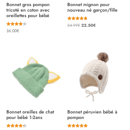
Bonnet gros pompon
Bonnet mignon pour
tricoté en coton avec
nouveau né garçon/fille
oreillettes pour bébé
Note
Le
Le
24.99
€
22.50
€
4.50
Note
36.00
€
sur 5
prix
prix
3.78
sur 5
initial
actuel
était :
est :
24.99€.
22.50€.
Bonnet oreilles de chat
Bonnet péruvien bébé à
pour bébé 1-2ans
pompon