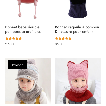
Bonnet bébé double
Bonnet cagoule à pompon
pompons et oreilletes
Dinosaure pour enfant
Note
Note
27.50
€
36.00
€
5.00
5.00
sur 5
sur 5
Promo !