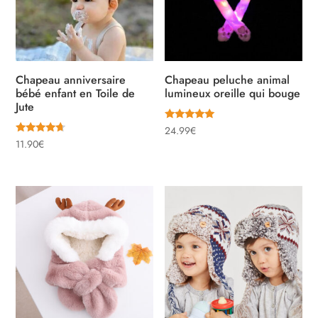
Chapeau anniversaire
Chapeau peluche animal
bébé enfant en Toile de
lumineux oreille qui bouge
Jute
Note
24.99
€
5.00
Note
11.90
€
sur 5
4.40
sur 5