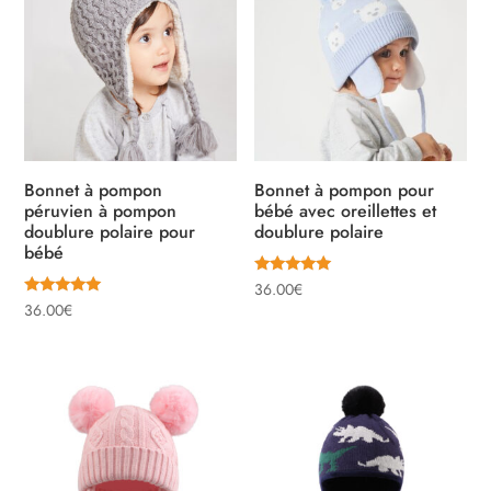
Bonnet à pompon
Bonnet à pompon pour
péruvien à pompon
bébé avec oreillettes et
doublure polaire pour
doublure polaire
bébé
Note
36.00
€
5.00
Note
36.00
€
sur 5
5.00
sur 5