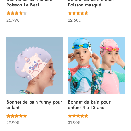
Poisson Le Besi
Poisson masqué
Note
Note
25.99
€
22.50
€
4.00
5.00
sur 5
sur 5
Bonnet de bain funny pour
Bonnet de bain pour
enfant
enfant 4 à 12 ans
Note
Note
29.90
€
31.90
€
5.00
4.67
sur 5
sur 5