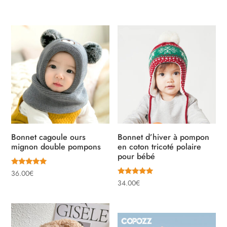
sur 5
sur 5
prix
prix
initial
actuel
était :
est :
39.90€.
36.00€.
Bonnet cagoule ours
Bonnet d’hiver à pompon
mignon double pompons
en coton tricoté polaire
pour bébé
Note
36.00
€
5.00
Note
34.00
€
sur 5
5.00
sur 5