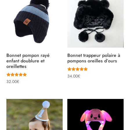
Bonnet pompon rayé
Bonnet trappeur polaire à
enfant doublure et
pompons oreilles d’ours
oreillettes
Note
34.00
€
5.00
Note
32.00
€
sur 5
5.00
sur 5