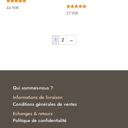
Note
44.90
€
5.00
Note
27.90
€
sur 5
5.00
sur 5
1
2
→
Qui sommes-nous ?
Informations de livraison
Conditions générales de ventes
Echanges & retours
Politique de confidentialité