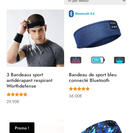
3 Bandeaux sport
Bandeau de sport bleu
antidérapant respirant
connecté Bluetooth
Worthdefense
Note
36.00
€
5.00
Note
29.90
€
sur 5
5.00
sur 5
Promo !