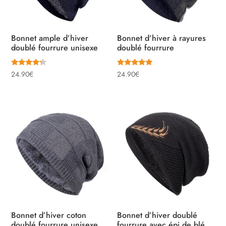
Bonnet ample d’hiver
Bonnet d’hiver à rayures
doublé fourrure unisexe
doublé fourrure
Note
Note
24.90
€
24.90
€
4.00
5.00
sur 5
sur 5
Bonnet d’hiver coton
Bonnet d’hiver doublé
doublé fourrure unisexe
fourrure avec épi de blé