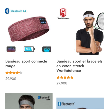
Bandeau sport connecté
Bandeau sport et bracelets
rouge
en coton stretch
Worthdefence
Note
29.90
€
4.00
Note
29.90
€
sur 5
5.00
sur 5