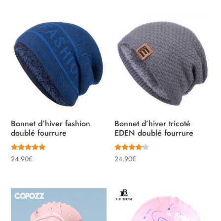
Bonnet d’hiver fashion
Bonnet d’hiver tricoté
doublé fourrure
EDEN doublé fourrure
Note
Note
24.90
€
24.90
€
5.00
4.00
sur 5
sur 5