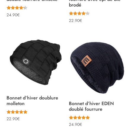
brodé
Note
24.90
€
4.00
Note
22.90
€
sur 5
4.00
sur 5
Bonnet d’hiver doublure
molleton
Bonnet d’hiver EDEN
doublé fourrure
Note
22.90
€
5.00
Note
24.90
€
sur 5
5.00
sur 5