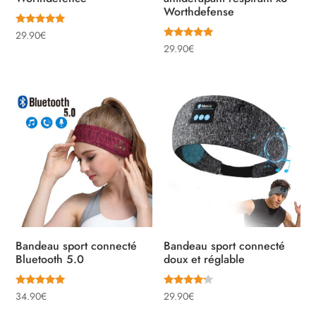
Worthdefense
Note
29.90
€
5.00
Note
29.90
€
sur 5
5.00
sur 5
Bandeau sport connecté
Bandeau sport connecté
Bluetooth 5.0
doux et réglable
Note
Note
34.90
€
29.90
€
5.00
4.00
sur 5
sur 5