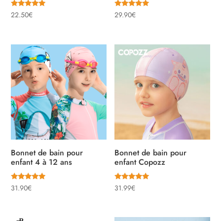
Note
Note
22.50
€
29.90
€
5.00
5.00
sur 5
sur 5
Bonnet de bain pour
Bonnet de bain pour
enfant 4 à 12 ans
enfant Copozz
Note
Note
31.90
€
31.99
€
4.67
5.00
sur 5
sur 5