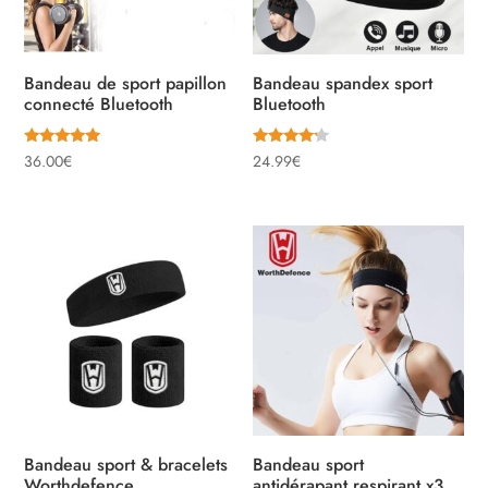
Bandeau de sport papillon
Bandeau spandex sport
connecté Bluetooth
Bluetooth
Note
Note
36.00
€
24.99
€
4.91
4.00
sur 5
sur 5
Bandeau sport & bracelets
Bandeau sport
Worthdefence
antidérapant respirant x3