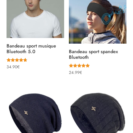
Bandeau sport musique
Bluetooth 5.0
Bandeau sport spandex
Bluetooth
Note
34.90
€
4.50
Note
24.99
€
sur 5
5.00
sur 5