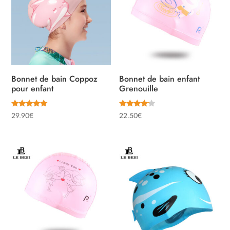
Bonnet de bain Coppoz
Bonnet de bain enfant
pour enfant
Grenouille
Note
Note
29.90
€
22.50
€
5.00
4.00
sur 5
sur 5