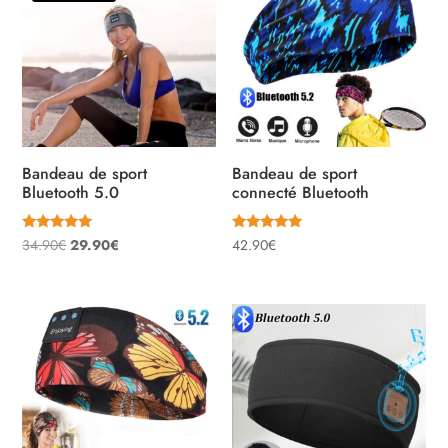
Bandeau de sport
Bandeau de sport
Bluetooth 5.0
connecté Bluetooth
Note
Note
Le
Le
34.90
€
29.90
€
42.90
€
5.00
5.00
sur 5
sur 5
prix
prix
initial
actuel
était :
est :
34.90€.
29.90€.