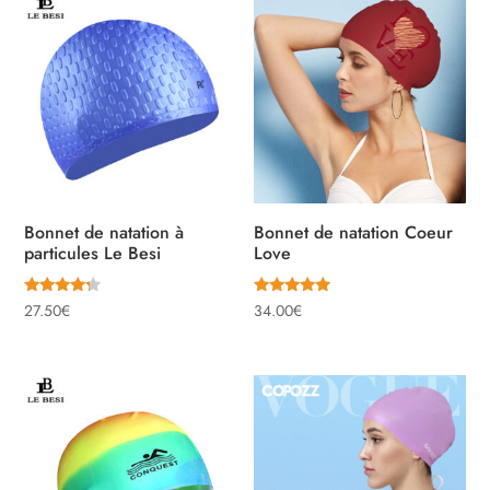
Bonnet de natation à
Bonnet de natation Coeur
particules Le Besi
Love
Note
Note
27.50
€
34.00
€
4.00
5.00
sur 5
sur 5