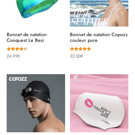
Bonnet de natation
Bonnet de natation Copozz
Conquest Le Besi
couleur pure
Note
Note
24.99
€
32.00
€
4.00
5.00
sur 5
sur 5