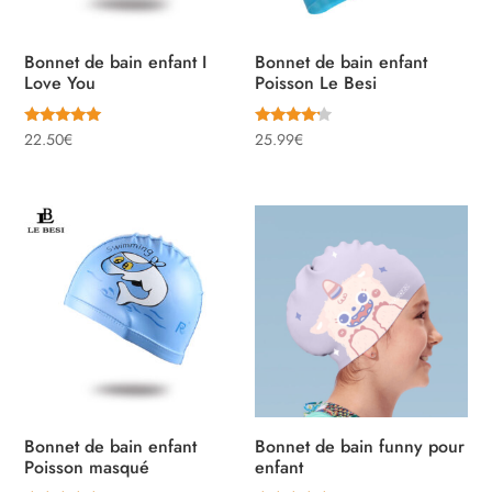
Bonnet de bain enfant I
Bonnet de bain enfant
Love You
Poisson Le Besi
Note
Note
22.50
€
25.99
€
5.00
4.00
sur 5
sur 5
Bonnet de bain enfant
Bonnet de bain funny pour
Poisson masqué
enfant