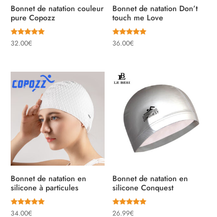
Bonnet de natation couleur
Bonnet de natation Don’t
pure Copozz
touch me Love
Note
Note
32.00
€
36.00
€
5.00
5.00
sur 5
sur 5
Bonnet de natation en
Bonnet de natation en
silicone à particules
silicone Conquest
Note
Note
34.00
€
26.99
€