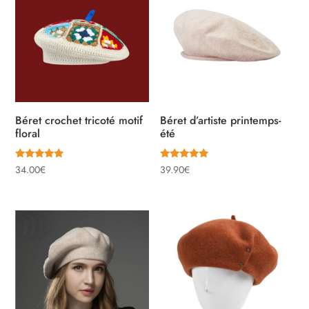
Béret crochet tricoté motif
Béret d’artiste printemps-
floral
été
Note
Note
34.00
€
39.90
€
5.00
5.00
sur 5
sur 5