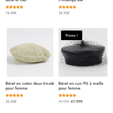
Note
Note
74.00
€
34.90
€
5.00
5.00
sur 5
sur 5
Promo !
Béret en coton doux tricoté
Béret en cuir PU à maille
pour femme
pour femme
Note
Note
Le
Le
26.00
€
59.99
€
47.99
€
5.00
5.00
sur 5
sur 5
prix
prix