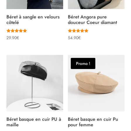
Béret à sangle en velours
Béret Angora pure
côtelé
douceur Coeur diamant
Note
Note
29.90
€
54.90
€
5.00
5.00
sur 5
sur 5
Promo !
Béret basque en cuir PU à
Béret basque en cuir Pu
maille
pour femme