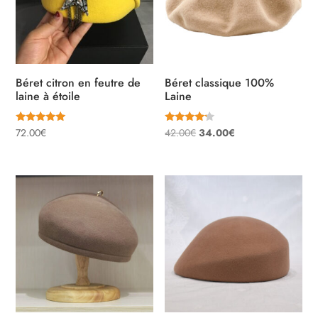
Béret citron en feutre de
Béret classique 100%
laine à étoile
Laine
Note
Note
Le
Le
72.00
€
42.00
€
34.00
€
5.00
4.00
sur 5
sur 5
prix
prix
initial
actuel
était :
est :
42.00€.
34.00€.