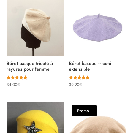
Béret basque tricoté à
Béret basque tricoté
rayures pour femme
extensible
Note
Note
34.00
€
39.90
€
5.00
5.00
sur 5
sur 5
Promo !