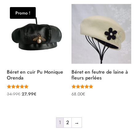
initial
actuel
était :
est :
Promo !
59.99€.
47.99€.
Béret en cuir Pu Monique
Béret en feutre de laine à
Orenda
fleurs perlées
Note
Note
Le
Le
34.99
€
27.99
€
68.00
€
4.90
5.00
sur 5
sur 5
prix
prix
initial
actuel
était :
est :
1
2
→
34.99€.
27.99€.