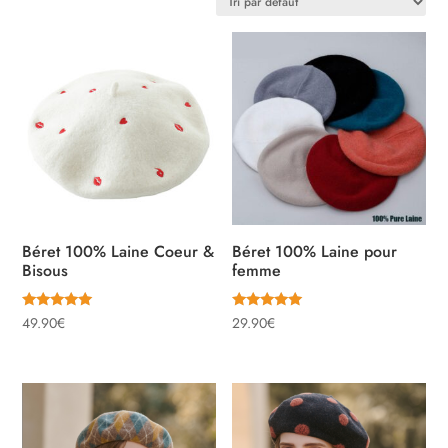
Béret 100% Laine Coeur &
Béret 100% Laine pour
Bisous
femme
Note
Note
49.90
€
29.90
€
5.00
5.00
sur 5
sur 5