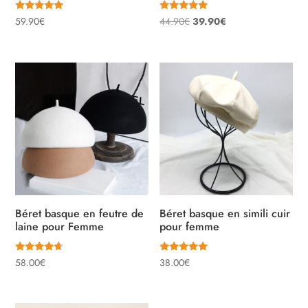
Note
Note
Le
Le
59.90
€
44.90
€
39.90
€
5.00
5.00
sur 5
sur 5
prix
prix
initial
actuel
était :
est :
44.90€.
39.90€.
Béret basque en feutre de
Béret basque en simili cuir
laine pour Femme
pour femme
Note
Note
58.00
€
38.00
€
4.40
5.00
sur 5
sur 5