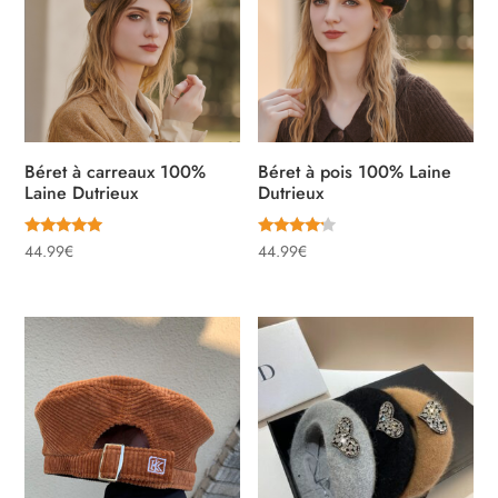
Béret à carreaux 100%
Béret à pois 100% Laine
Laine Dutrieux
Dutrieux
Note
Note
44.99
€
44.99
€
5.00
4.00
sur 5
sur 5