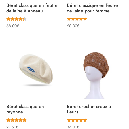
Béret classique en feutre
Béret classique en feutre
de laine à anneau
de laine pour femme
Note
Note
68.00
€
68.00
€
4.00
5.00
sur 5
sur 5
Béret classique en
Béret crochet creux à
rayonne
fleurs
Note
Note
27.50
€
34.00
€