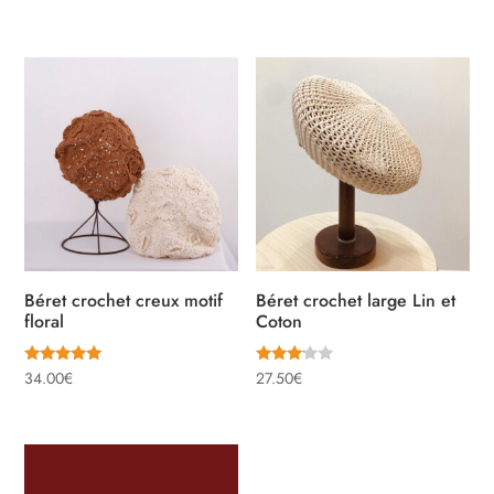
5.00
5.00
sur 5
sur 5
Béret crochet creux motif
Béret crochet large Lin et
floral
Coton
Note
Note
34.00
€
27.50
€
5.00
3.00
sur 5
sur 5