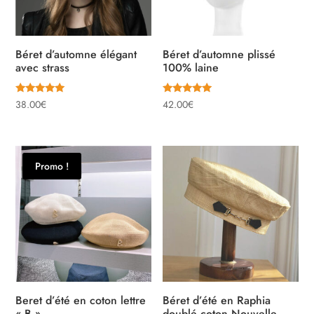
Béret d’automne élégant
Béret d’automne plissé
avec strass
100% laine
Note
Note
38.00
€
42.00
€
5.00
5.00
sur 5
sur 5
Promo !
Beret d’été en coton lettre
Béret d’été en Raphia
« B »
doublé coton Nouvelle