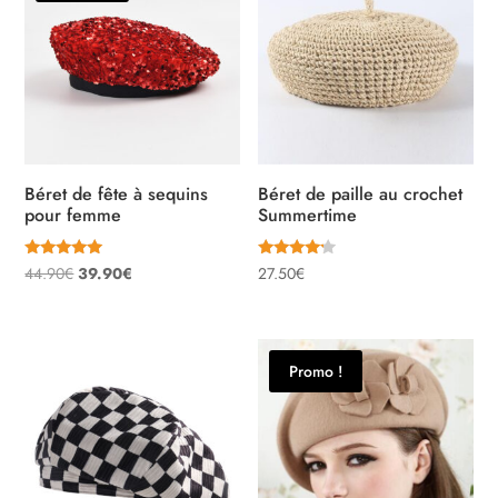
Béret de fête à sequins
Béret de paille au crochet
pour femme
Summertime
Note
Note
Le
Le
44.90
€
39.90
€
27.50
€
5.00
4.00
sur 5
sur 5
prix
prix
initial
actuel
était :
est :
Promo !
44.90€.
39.90€.