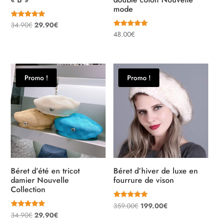
mode
Note
Le
Le
34.90
€
29.90
€
5.00
Note
48.00
€
sur 5
prix
prix
5.00
sur 5
initial
actuel
était :
est :
34.90€.
29.90€.
Promo !
Promo !
Béret d’été en tricot
Béret d’hiver de luxe en
damier Nouvelle
fourrure de vison
Collection
Note
Le
Le
359.00
€
199.00
€
5.00
Note
Le
Le
34.90
€
29.90
€
sur 5
prix
prix