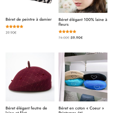
Béret de peintre à damier
Béret élégant 100% laine à
fleurs
Note
39.90
€
5.00
Note
Le
Le
74.00
€
59.90
€
sur 5
4.94
sur 5
prix
prix
initial
actuel
était :
est :
74.00€.
59.90€.
Béret élégant feutre de
Béret en coton « Coeur »
laine et filet
Printemps été