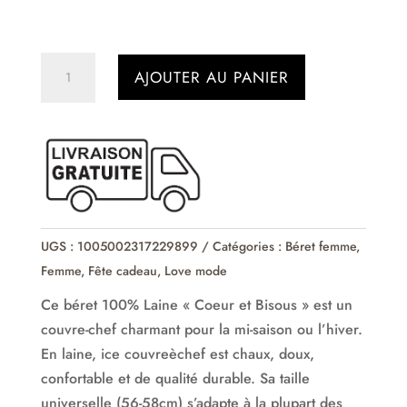
quantité
AJOUTER AU PANIER
de
Béret
100%
Laine
Coeur
&
Bisous
UGS :
1005002317229899
Catégories :
Béret femme
,
Femme
,
Fête cadeau
,
Love mode
Ce béret 100% Laine « Coeur et Bisous » est un
couvre-chef charmant pour la mi-saison ou l’hiver.
En laine, ice couvreèchef est chaux, doux,
confortable et de qualité durable. Sa taille
universelle (56-58cm) s’adapte à la plupart des