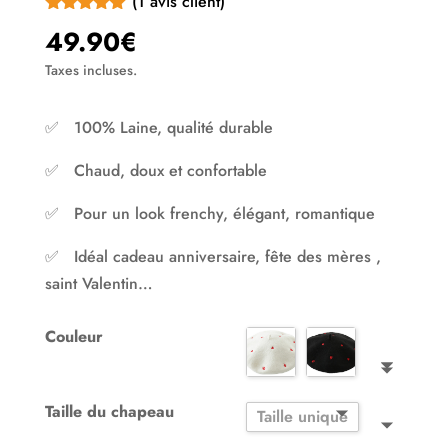
(
1
avis client)
Noté
5.00
49.90
€
sur 5
basé sur
Taxes incluses.
notation client
✅ 100% Laine, qualité durable
✅ Chaud, doux et confortable
✅ Pour un look frenchy, élégant, romantique
✅ Idéal cadeau anniversaire, fête des mères ,
saint Valentin…
Couleur
Taille du chapeau
Taille unique