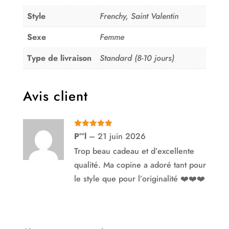
Style
Frenchy, Saint Valentin
Sexe
Femme
Type de livraison
Standard (8-10 jours)
Avis client
Note
5
sur
P°°l
–
21 juin 2026
5
Trop beau cadeau et d’excellente
qualité. Ma copine a adoré tant pour
le style que pour l’originalité ❤️❤️❤️