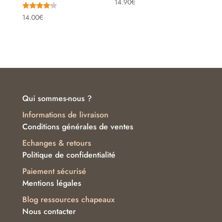
Note
14.90
€
5.00
sur 5
Note
14.00
€
4.00
sur 5
Qui sommes-nous ?
Informations de livraison
Conditions générales de ventes
Echanges & retours
Politique de confidentialité
Paiement sécurisé
Mentions légales
Blog ressources chapeaux
Nous contacter