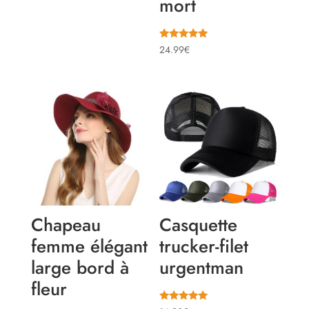
mort
sur 5
Note
24.99
€
5.00
sur 5
Chapeau
Casquette
femme élégant
trucker-filet
large bord à
urgentman
fleur