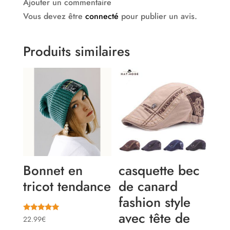
Ajouter un commentaire
Vous devez être
connecté
pour publier un avis.
Produits similaires
Bonnet en
casquette bec
tricot tendance
de canard
fashion style
avec tête de
Note
22.99
€
5.00