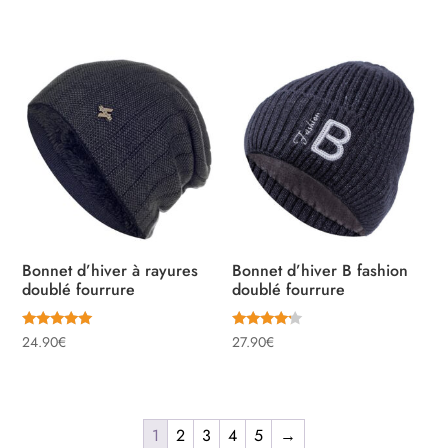
4.60
4.87
sur 5
sur 5
Bonnet d’hiver à rayures
Bonnet d’hiver B fashion
doublé fourrure
doublé fourrure
Note
Note
24.90
€
27.90
€
5.00
4.00
sur 5
sur 5
1
2
3
4
5
→