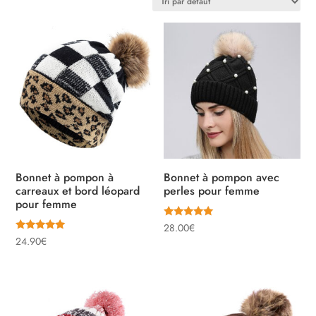
Bonnet à pompon à
Bonnet à pompon avec
carreaux et bord léopard
perles pour femme
pour femme
Note
28.00
€
5.00
Note
24.90
€
sur 5
5.00
sur 5