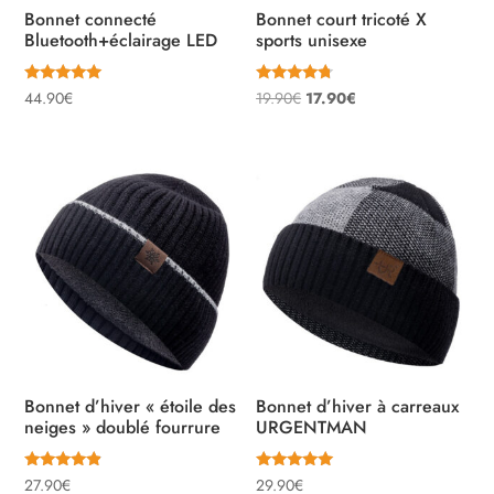
Bonnet connecté
Bonnet court tricoté X
Bluetooth+éclairage LED
sports unisexe
Note
Note
Le
Le
44.90
€
19.90
€
17.90
€
5.00
4.55
sur 5
sur 5
prix
prix
initial
actuel
était :
est :
19.90€.
17.90€.
Bonnet d’hiver « étoile des
Bonnet d’hiver à carreaux
neiges » doublé fourrure
URGENTMAN
Note
Note
27.90
€
29.90
€