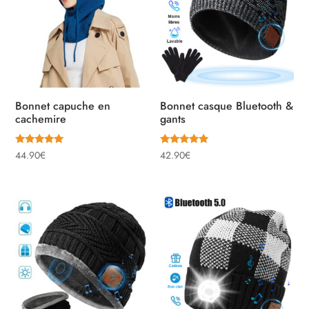
Bonnet capuche en
Bonnet casque Bluetooth &
cachemire
gants
Note
Note
44.90
€
42.90
€
4.92
5.00
sur 5
sur 5