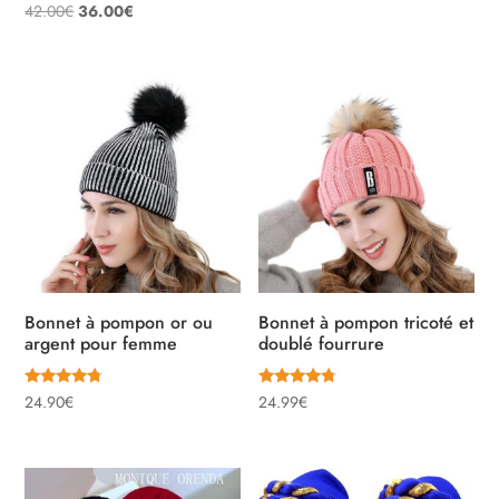
Note
Le
Le
42.00
€
36.00
€
sur 5
5.00
sur 5
prix
prix
initial
actuel
était :
est :
42.00€.
36.00€.
Bonnet à pompon or ou
Bonnet à pompon tricoté et
argent pour femme
doublé fourrure
Note
Note
24.90
€
24.99
€
4.50
4.50
sur 5
sur 5