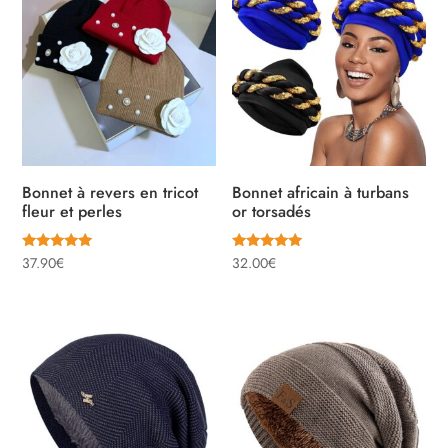
Bonnet à revers en tricot
Bonnet africain à turbans
fleur et perles
or torsadés
Note
Note
37.90
€
32.00
€
5.00
5.00
sur 5
sur 5