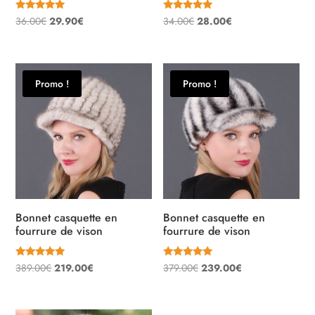
Note
Note
Le
Le
Le
Le
36.00
€
29.90
€
34.00
€
28.00
€
5.00
5.00
sur 5
sur 5
prix
prix
prix
prix
initial
actuel
initial
actuel
était :
est :
était :
est :
Promo !
Promo !
36.00€.
29.90€.
34.00€.
28.00€.
Bonnet casquette en
Bonnet casquette en
fourrure de vison
fourrure de vison
Note
Note
Le
Le
Le
Le
389.00
€
219.00
€
379.00
€
239.00
€
5.00
5.00
sur 5
sur 5
prix
prix
prix
prix
initial
actuel
initial
actuel