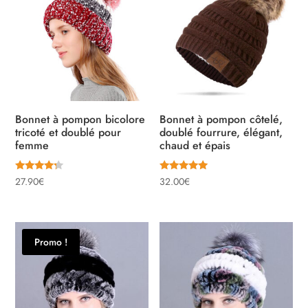
Bonnet à pompon bicolore
Bonnet à pompon côtelé,
tricoté et doublé pour
doublé fourrure, élégant,
femme
chaud et épais
Note
Note
27.90
€
32.00
€
4.00
5.00
sur 5
sur 5
Promo !