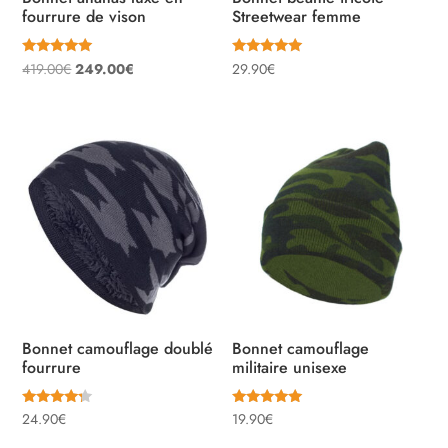
fourrure de vison
Streetwear femme
Note
Note
Le
Le
419.00
€
249.00
€
29.90
€
5.00
5.00
sur 5
sur 5
prix
prix
initial
actuel
était :
est :
419.00€.
249.00€.
Bonnet camouflage doublé
Bonnet camouflage
fourrure
militaire unisexe
Note
Note
24.90
€
19.90
€
4.00
5.00
sur 5
sur 5