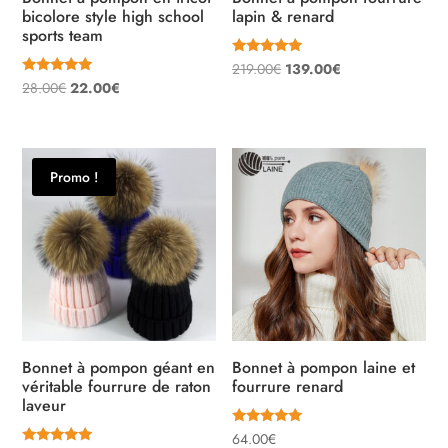
bicolore style high school
lapin & renard
sports team
Note
Le
Le
219.00
€
139.00
€
5.00
Note
Le
Le
28.00
€
22.00
€
sur 5
prix
prix
4.75
sur 5
prix
prix
initial
actuel
initial
actuel
était :
est :
était :
est :
219.00€.
139.00€.
Promo !
28.00€.
22.00€.
Bonnet à pompon géant en
Bonnet à pompon laine et
véritable fourrure de raton
fourrure renard
laveur
Note
64.00
€
5.00