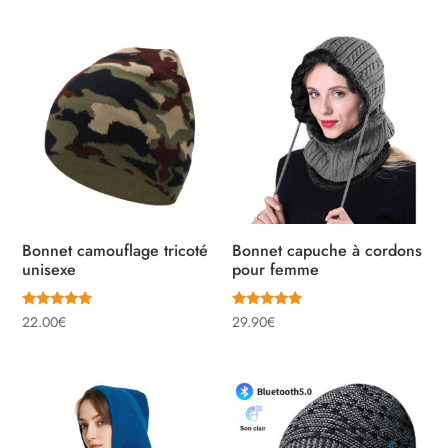
Bonnet camouflage tricoté
Bonnet capuche à cordons
unisexe
pour femme
Note
Note
22.00
€
29.90
€
4.83
5.00
sur 5
sur 5