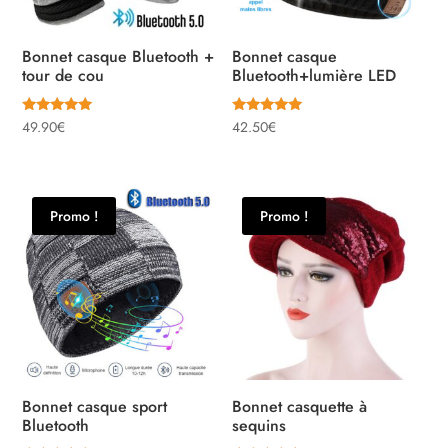
Bonnet casque Bluetooth +
Bonnet casque
tour de cou
Bluetooth+lumière LED
Note
Note
49.90
€
42.50
€
5.00
4.86
sur 5
sur 5
Promo !
Promo !
Bonnet casque sport
Bonnet casquette à
Bluetooth
sequins