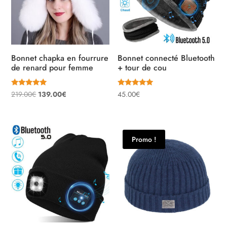
Bonnet chapka en fourrure
Bonnet connecté Bluetooth
de renard pour femme
+ tour de cou
Note
Note
Le
Le
219.00
€
139.00
€
45.00
€
5.00
4.90
sur 5
sur 5
prix
prix
initial
actuel
était :
est :
Promo !
219.00€.
139.00€.