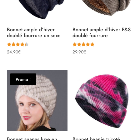
Bonnet ample d’hiver
Bonnet ample d’hiver F&S
doublé fourrure unisexe
doublé fourrure
Note
Note
24.90
€
29.90
€
4.00
5.00
sur 5
sur 5
Promo !
Bonnet ananas luxe en
Bonnet beanie tricoté