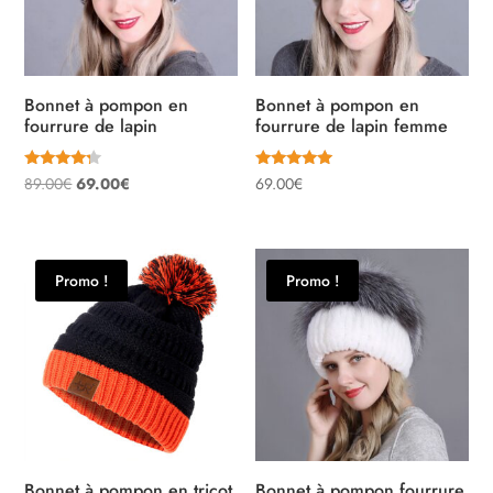
Bonnet à pompon en
Bonnet à pompon en
fourrure de lapin
fourrure de lapin femme
Note
Note
Le
Le
89.00
€
69.00
€
69.00
€
4.00
5.00
sur 5
sur 5
prix
prix
initial
actuel
était :
est :
Promo !
Promo !
89.00€.
69.00€.
Bonnet à pompon en tricot
Bonnet à pompon fourrure