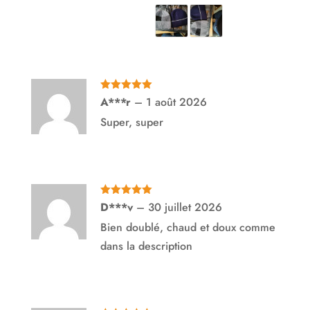
Note
5
sur
A***r
–
1 août 2026
5
Super, super
Note
5
sur
D***v
–
30 juillet 2026
5
Bien doublé, chaud et doux comme
dans la description