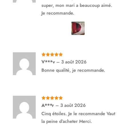
super, mon mari a beaucoup aimé.
Je recommande.
Note
5
sur
V***v
–
3 août 2026
5
Bonne qualité, je recommande.
Note
5
sur
A***r
–
3 août 2026
5
Cinq étoiles. Je le recommande Vaut
la peine d’acheter Merci.