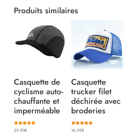
Produits similaires
Casquette de
Casquette
cyclisme auto-
trucker filet
chauffante et
déchirée avec
imperméable
broderies
Note
Note
29.90
€
16.99
€
4.86
5.00
sur 5
sur 5