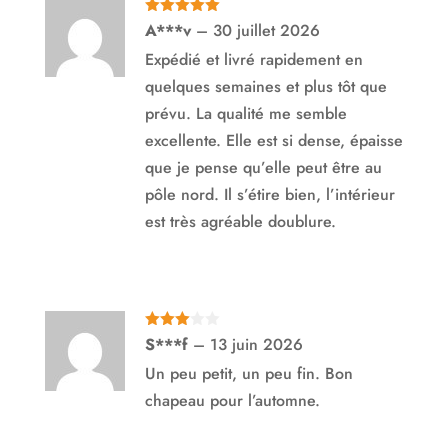
Note
5
sur
A***v
–
30 juillet 2026
5
Expédié et livré rapidement en
quelques semaines et plus tôt que
prévu. La qualité me semble
excellente. Elle est si dense, épaisse
que je pense qu’elle peut être au
pôle nord. Il s’étire bien, l’intérieur
est très agréable doublure.
Note
3
S***f
–
13 juin 2026
sur 5
Un peu petit, un peu fin. Bon
chapeau pour l’automne.