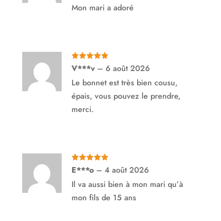
Mon mari a adoré
Note
5
sur
V***v
–
6 août 2026
5
Le bonnet est très bien cousu,
épais, vous pouvez le prendre,
merci.
Note
5
sur
E***o
–
4 août 2026
5
Il va aussi bien à mon mari qu’à
mon fils de 15 ans