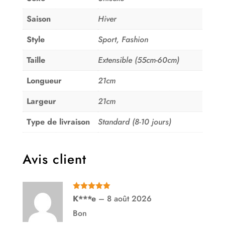
Saison
Hiver
Style
Sport, Fashion
Taille
Extensible (55cm-60cm)
Longueur
21cm
Largeur
21cm
Type de livraison
Standard (8-10 jours)
Avis client
Note
5
sur
K***e
–
8 août 2026
5
Bon