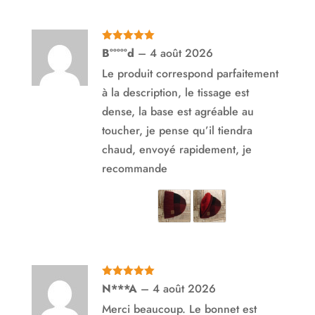
Note
5
sur
B°°°°°d
–
4 août 2026
5
Le produit correspond parfaitement
à la description, le tissage est
dense, la base est agréable au
toucher, je pense qu’il tiendra
chaud, envoyé rapidement, je
recommande
Note
5
sur
N***A
–
4 août 2026
5
Merci beaucoup. Le bonnet est