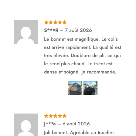
Note
5
sur
S***R
–
7 août 2026
5
Le bonnet est magnifique. Le colis
est arrivé rapidement. La qualité est
très élevée. Doublure de pli, ce qui
le rend plus chaud. Le tricot est
dense et soigné. Je recommande.
Note
5
sur
J***a
–
6 août 2026
5
Joli bonnet. Agréable au toucher.