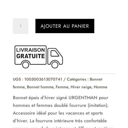
quantité
AJOUTER AU PANIER
de
Bonnet
d'hiver
à
carreaux
URGENTMAN
UGS :
1005003613070741
Catégories :
Bonnet
femme
,
Bonnet homme
,
Femme
,
Hiver neige
,
Homme
Bonnet épais d’hiver signé URGENTMAN pour
hommes et femmes doublé fourrure (imitation).
Accessoire idéal pour les vacances et sports
d’hiver. La fourrure intérieure très confortable