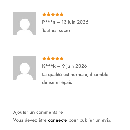
Note
5
sur
P***n
–
13 juin 2026
5
Tout est super
Note
5
sur
K***k
–
9 juin 2026
5
La qualité est normale, il semble
dense et épais
Ajouter un commentaire
Vous devez être
connecté
pour publier un avis.