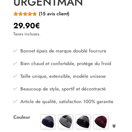
URGENTMAN
(
15
avis client)
Noté
4.87
29.90
€
sur 5
basé sur
Taxes incluses.
notations
client
✅ Bonnet épais de marque doublé fourrure
✅ Bien chaud et confortable, protège du froid
✅ Taille unique, extensible, modèle unisexe
✅ Beaucoup de style, sportif et décontracté
✅ Article de qualité, satisfaction 100% garantie
Couleur