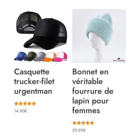
Casquette
Bonnet en
trucker-filet
véritable
urgentman
fourrure de
lapin pour
femmes
Note
14.90
€
5.00
sur 5
Note
29.99
€
5.00
sur 5