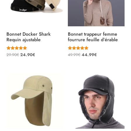
Bonnet Docker Shark
Bonnet trappeur femme
Requin ajustable
fourrure feuille d’érable
Note
Note
Le
Le
Le
Le
29.90
€
24.90
€
49.99
€
44.99
€
4.67
5.00
sur 5
sur 5
prix
prix
prix
prix
initial
actuel
initial
actuel
était :
est :
était :
est :
29.90€.
24.90€.
49.99€.
44.99€.