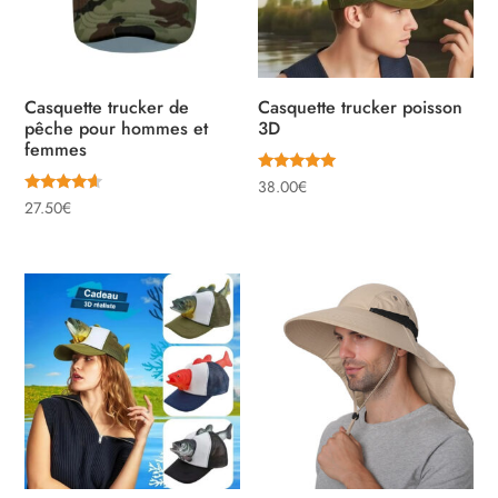
Casquette trucker de
Casquette trucker poisson
pêche pour hommes et
3D
femmes
Note
38.00
€
5.00
Note
27.50
€
sur 5
4.33
sur 5