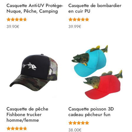
Casquette Anti-UV Protège-
Casquette de bombardier
Nuque, Pêche, Camping
en cuir PU
Note
Note
39.90
€
39.99
€
4.43
5.00
sur 5
sur 5
Casquette de pêche
Casquette poisson 3D
Fishbone trucker
cadeau pêcheur fun
homme/femme
Note
38.00
€