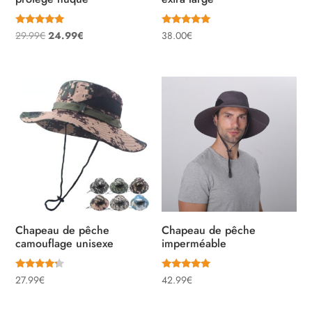
Note
Note
Le
Le
29.99
€
24.99
€
38.00
€
5.00
5.00
sur 5
sur 5
prix
prix
initial
actuel
était :
est :
29.99€.
24.99€.
Chapeau de pêche
Chapeau de pêche
camouflage unisexe
imperméable
Note
Note
27.99
€
42.99
€
4.00
5.00
sur 5
sur 5