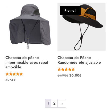
Promo !
Chapeau de pêche
Chapeau de Pêche
imperméable avec rabat
Randonnée été ajustable
amovible
Note
Le
Le
39.90
€
36.00
€
4.80
Note
49.90
€
sur 5
prix
prix
5.00
sur 5
initial
actuel
était :
est :
39.90€.
36.00€.
1
2
→