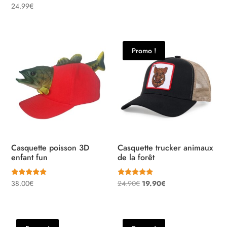
5.00
Note
24.99
€
sur 5
4.53
sur 5
Promo !
Casquette poisson 3D
Casquette trucker animaux
enfant fun
de la forêt
Note
Note
Le
Le
38.00
€
24.90
€
19.90
€
5.00
5.00
sur 5
sur 5
prix
prix
initial
actuel
était :
est :