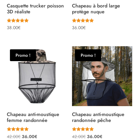
Casquette trucker poisson
Chapeau à bord large
3D réaliste
protège nuque
Note
Note
38.00
€
36.00
€
5.00
5.00
sur 5
sur 5
Promo !
Promo !
Chapeau anti-moustique
Chapeau anti-moustique
femme randonnée
randonnée pêche
Note
Note
Le
Le
Le
Le
42.00
€
36.00
€
42.00
€
36.00
€