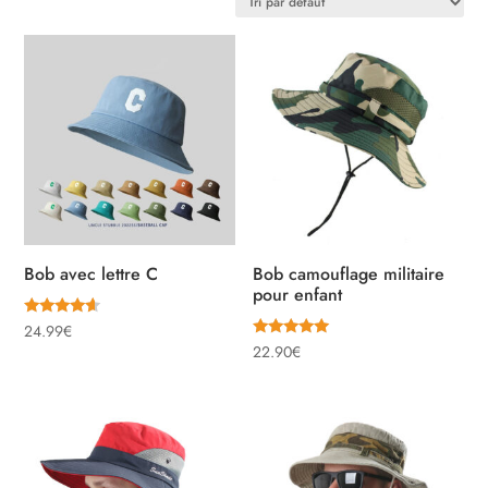
Bob avec lettre C
Bob camouflage militaire
pour enfant
Note
24.99
€
4.38
Note
22.90
€
sur 5
5.00
sur 5