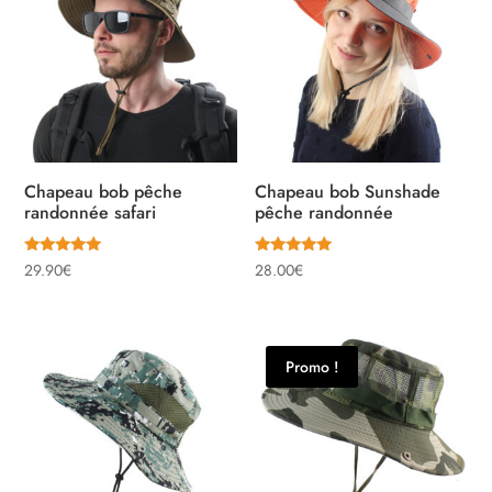
Chapeau bob pêche
Chapeau bob Sunshade
randonnée safari
pêche randonnée
Note
Note
29.90
€
28.00
€
5.00
5.00
sur 5
sur 5
Promo !