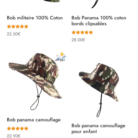
Bob militaire 100% Coton
Bob Panama 100% coton
bords clipsables
Note
22.50
€
5.00
Note
28.00
€
sur 5
4.67
sur 5
Bob panama camouflage
Bob panama camouflage
pour enfant
Note
22.90
€