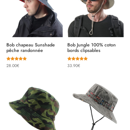
Bob chapeau Sunshade
Bob Jungle 100% coton
pêche randonnée
bords clipsables
Note
Note
28.00
€
33.90
€
5.00
5.00
sur 5
sur 5