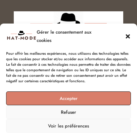
Gérer le consentement aux
cookies
Pour offrir les meilleures expériences, nous utilisons des technologies telles
que les cookies pour stocker et/ou accéder aux informations des appareils.
Service client :
06 51 04 04 85
Le fait de consentir à ces technologies nous permettra de traiter des données
telles que le comportement de navigation ou les ID uniques sur ce site. Le
chapellerie@hat-mode.com
fait de ne pas consentir ou de retirer son consentement peut avoir un effet
négatif sur certaines caractéristiques et fonctions.
Accepter
Refuser
Voir les préférences
© hat-mode 2026 | Tous droits réservés