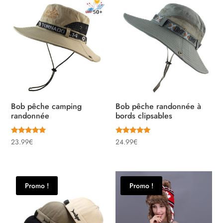
était :
est :
29.90€.
27.90€.
Bob pêche camping
Bob pêche randonnée à
randonnée
bords clipsables
Note
Note
23.99
€
24.99
€
5.00
5.00
sur 5
sur 5
Promo !
Promo !