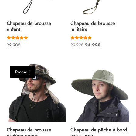
Chapeau de brousse
Chapeau de brousse
enfant
militaire
Note
Note
Le
Le
22.90
€
29.99
€
24.99
€
5.00
5.00
sur 5
sur 5
prix
prix
initial
actuel
était :
est :
Promo !
29.99€.
24.99€.
Chapeau de brousse
Chapeau de pêche à bord
protège nuque
extra large