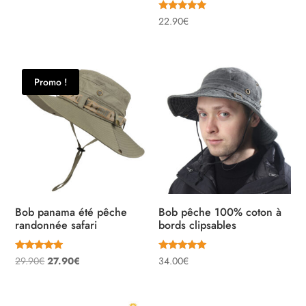
5.00
sur 5
Note
22.90
€
5.00
sur 5
Promo !
Bob panama été pêche
Bob pêche 100% coton à
randonnée safari
bords clipsables
Note
Note
Le
Le
29.90
€
27.90
€
34.00
€
4.91
5.00
sur 5
sur 5
prix
prix
initial
actuel