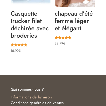
Casquette
chapeau d’été
trucker filet
femme léger
déchirée avec
et élégant
broderies
Note
32.99
€
5.00
sur 5
Note
16.99
€
5.00
sur 5
Qui sommes-nous ?
Informations de livraison
Conditions générales de ventes