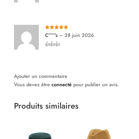
Note
5
sur
C°°°°°s
–
28 juin 2026
5
👍👍👍
Ajouter un commentaire
Vous devez être
connecté
pour publier un avis.
Produits similaires