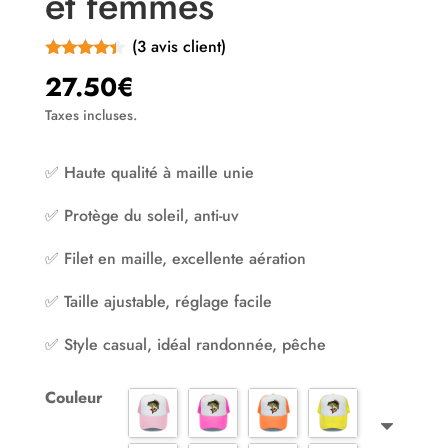
et femmes
(
3
avis client)
Noté
4.33
27.50
€
sur 5
basé sur
Taxes incluses.
notations
client
✅ Haute qualité à maille unie
✅ Protège du soleil, anti-uv
✅ Filet en maille, excellente aération
✅ Taille ajustable, réglage facile
✅ Style casual, idéal randonnée, pêche
Couleur