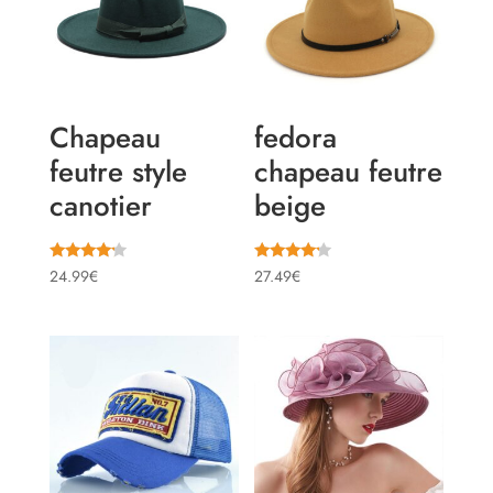
Chapeau
fedora
feutre style
chapeau feutre
canotier
beige
Note
Note
24.99
€
27.49
€
4.00
4.00
sur 5
sur 5