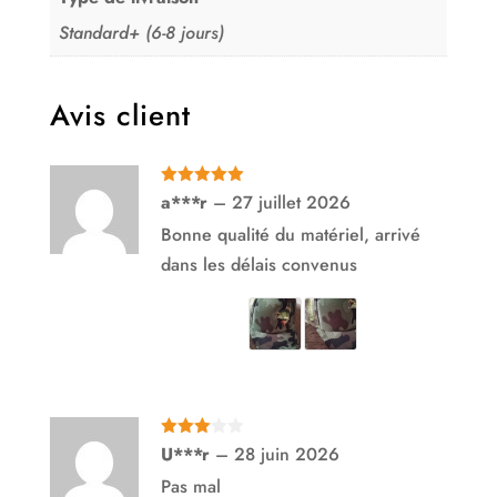
Standard+ (6-8 jours)
Avis client
Note
5
sur
a***r
–
27 juillet 2026
5
Bonne qualité du matériel, arrivé
dans les délais convenus
Note
3
U***r
–
28 juin 2026
sur 5
Pas mal