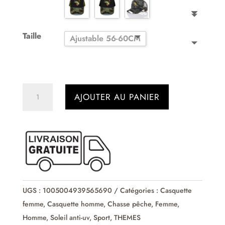
Taille
Ajustable 56-60CM
quantité
AJOUTER AU PANIER
de
Casquette
trucker
de
pêche
pour
hommes
UGS :
1005004939565690
Catégories :
Casquette
et
femme
,
Casquette homme
,
Chasse pêche
,
Femme
,
femmes
Homme
,
Soleil anti-uv
,
Sport
,
THEMES