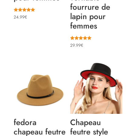
fourrure de
lapin pour
Note
24.99
€
5.00
femmes
sur 5
Note
29.99
€
5.00
sur 5
fedora
Chapeau
chapeau feutre
feutre style