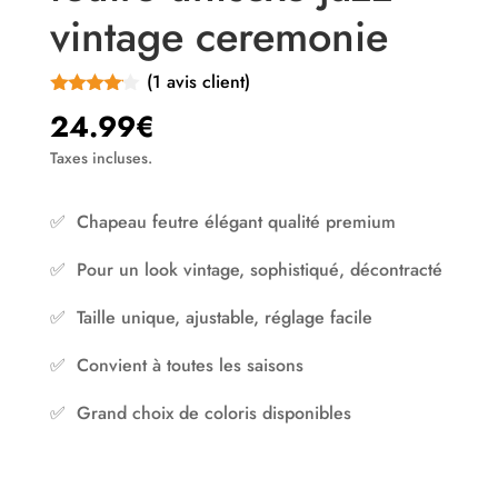
vintage ceremonie
(
1
avis client)
Noté
4.00
24.99
€
sur 5
basé
Taxes incluses.
sur
notation
client
✅ Chapeau feutre élégant qualité premium
✅ Pour un look vintage, sophistiqué, décontracté
✅ Taille unique, ajustable, réglage facile
✅ Convient à toutes les saisons
✅ Grand choix de coloris disponibles