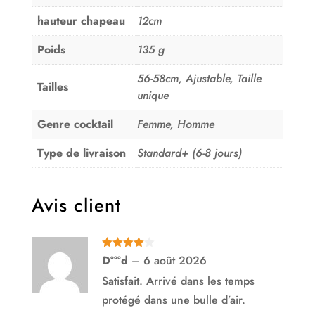
hauteur chapeau
12cm
Poids
135 g
56-58cm, Ajustable, Taille
Tailles
unique
Genre cocktail
Femme, Homme
Type de livraison
Standard+ (6-8 jours)
Avis client
Note
4
D°°°d
–
6 août 2026
sur 5
Satisfait. Arrivé dans les temps
protégé dans une bulle d’air.