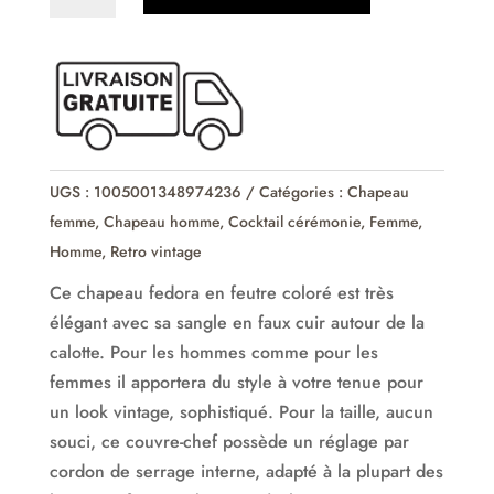
de
Chapeau
fedora
feutre
unisexe
jazz
vintage
UGS :
1005001348974236
Catégories :
Chapeau
ceremonie
femme
,
Chapeau homme
,
Cocktail cérémonie
,
Femme
,
Homme
,
Retro vintage
Ce chapeau fedora en feutre coloré est très
élégant avec sa sangle en faux cuir autour de la
calotte. Pour les hommes comme pour les
femmes il apportera du style à votre tenue pour
un look vintage, sophistiqué. Pour la taille, aucun
souci, ce couvre-chef possède un réglage par
cordon de serrage interne, adapté à la plupart des