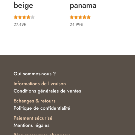
beige
panama
Note
Note
27.49
€
24.99
€
4.00
5.00
sur 5
sur 5
Qui sommes-nous ?
Informations de livraison
Conditions générales de ventes
Echanges & retours
Politique de confidentialité
Paiement sécurisé
Mentions légales