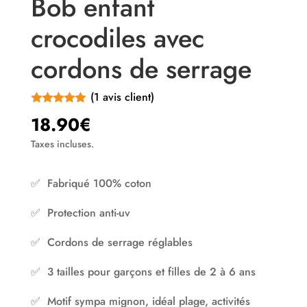
Bob enfant
crocodiles avec
cordons de serrage
(
1
avis client)
Noté
5.00
18.90
€
sur 5
basé sur
Taxes incluses.
notation client
✅ Fabriqué 100% coton
✅ Protection anti-uv
✅ Cordons de serrage réglables
✅ 3 tailles pour garçons et filles de 2 à 6 ans
✅ Motif sympa mignon, idéal plage, activités