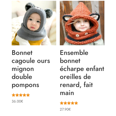
Bonnet
Ensemble
cagoule ours
bonnet
mignon
écharpe enfant
double
oreilles de
pompons
renard, fait
main
Note
36.00
€
5.00
sur 5
Note
27.90
€
5.00
sur 5