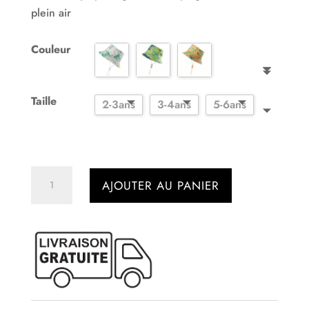
plein air
Couleur
Taille
2-3ans
3-4ans
5-6ans
quantité
AJOUTER AU PANIER
de
Bob
enfant
crocodiles
avec
cordons
de