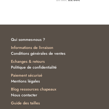
4.75
sur 5
prix
prix
initial
actuel
était :
est :
28.00€.
22.00€.
Qui sommes-nous ?
Informations de livraison
Conditions générales de ventes
Echanges & retours
Politique de confidentialité
Paiement sécurisé
Mentions légales
Blog ressources chapeaux
Nous contacter
Guide des tailles