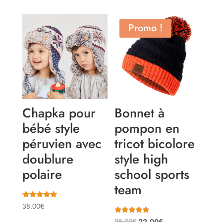
Promo !
Chapka pour
Bonnet à
bébé style
pompon en
péruvien avec
tricot bicolore
doublure
style high
polaire
school sports
team
Note
38.00
€
5.00
sur 5
Note
Le
Le
28.00
€
22.00
€