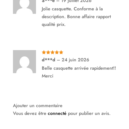
S***e
–
19 juillet 2026
5
Jolie casquette. Conforme à la
description. Bonne affaire rapport
qualité prix.
Note
5
sur
d***d
–
24 juin 2026
5
Belle casquette arrivée rapidement!!
Merci
Ajouter un commentaire
Vous devez être
connecté
pour publier un avis.