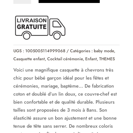
Casquette
plate
à
chevrons
lin
et
UGS :
1005005114999068
Catégories :
baby mode
,
coton
Casquette enfant
,
Cocktail cérémonie
,
Enfant
,
THEMES
bébé
Voici une magnifique casquette à chevrons très
enfant
chic pour bébé garçon idéal pour les fêtes et
cérémonies, mariage, baptème… De fabrication
coton et doublé d’un lin doux, ce couvre-chef est
bien confortable et de qualité durable. Plusieurs
tailles sont proposées de 3 mois à 8ans. Son
élasticité assure un bon ajustement et une bonne
tenue de tête sans serrer. De nombreux coloris