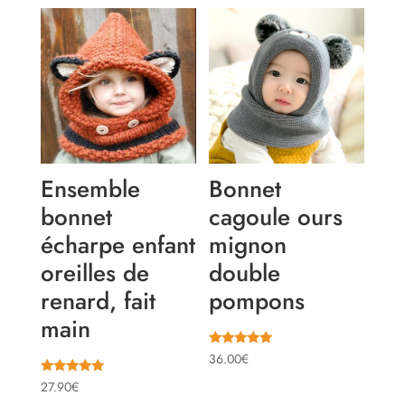
initial
actuel
était :
est :
39.90€.
36.00€.
Ensemble
Bonnet
bonnet
cagoule ours
écharpe enfant
mignon
oreilles de
double
renard, fait
pompons
main
Note
36.00
€
5.00
sur 5
Note
27.90
€
5.00