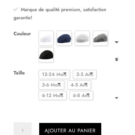
✅ Marque de qualité premium, satisfaction
garantie!
Couleur
Taille
12-24 Mois
2-3 Ans
3-6 Mois
4-5 Ans
6-12 Mois
6-8 Ans
quantité
AJOUTER AU PANIER
de