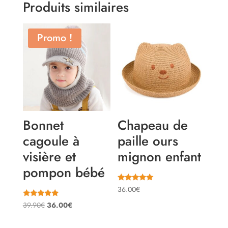
Produits similaires
Promo !
Bonnet
Chapeau de
cagoule à
paille ours
visière et
mignon enfant
pompon bébé
Note
36.00
€
5.00
sur 5
Note
Le
Le
39.90
€
36.00
€
4.80
sur 5
prix
prix