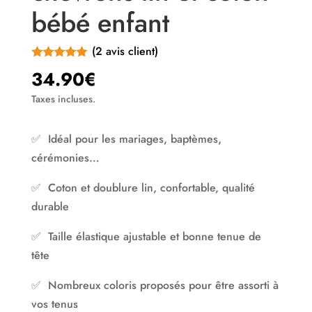
bébé enfant
(
2
avis client)
Noté
5.00
34.90
€
sur 5
basé sur
Taxes incluses.
notations
client
✅ Idéal pour les mariages, baptèmes,
cérémonies…
✅ Coton et doublure lin, confortable, qualité
durable
✅ Taille élastique ajustable et bonne tenue de
tête
✅ Nombreux coloris proposés pour être assorti à
vos tenus