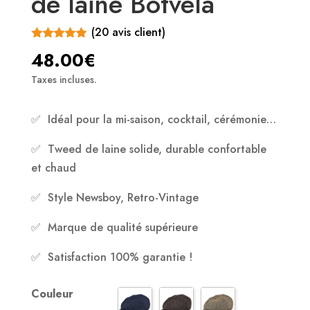
de laine Botvela
(
20
avis client)
Noté
4.85
48.00
€
sur 5
basé sur
Taxes incluses.
notations
client
✅ Idéal pour la mi-saison, cocktail, cérémonie…
✅ Tweed de laine solide, durable confortable
et chaud
✅ Style Newsboy, Retro-Vintage
✅ Marque de qualité supérieure
✅ Satisfaction 100% garantie !
Couleur