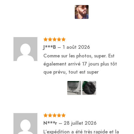
Note
5
sur
J***B
–
1 août 2026
5
Comme sur les photos, super. Est
également arrivé 17 jours plus tôt
que prévu, tout est super
Note
5
sur
N***r
–
28 juillet 2026
5
L’expédition a été très rapide et la