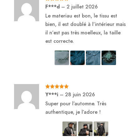
Note
5
sur
F***d
–
2 juillet 2026
5
Le materiau est bon, le tissu est
bien, il est doublé à l’intérieur mais
il n’est pas très moelleux, la taille
est correcte.
Note
5
sur
Y***i
–
28 juin 2026
5
Super pour l’automne. Très
authentique, je l’adore !