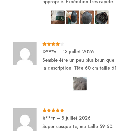
approprié. Expédition très rapide.
Note
4
D***v
–
13 juillet 2026
sur 5
Semble être un peu plus brun que
la description. Tête 60 cm taille 61
Note
5
sur
b***r
–
8 juillet 2026
5
Super casquette, ma taille 59-60.