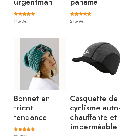
urgentman
panama
Note
Note
14.90
€
24.99
€
5.00
5.00
sur 5
sur 5
Bonnet en
Casquette de
tricot
cyclisme auto-
tendance
chauffante et
imperméable
Note