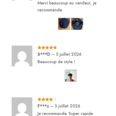
Merci beaucoup au vendeur, je
recommande.
Note
5
sur
S***D
–
5 juillet 2026
5
Beaucoup de style !
Note
4
F***z
–
3 juillet 2026
sur 5
Je recommande. Super rapide