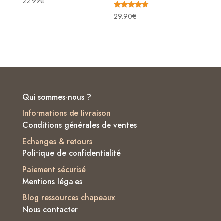
22.99
€
5.00
sur 5
Note
29.90
€
4.86
sur 5
Qui sommes-nous ?
Informations de livraison
Conditions générales de ventes
Echanges & retours
Politique de confidentialité
Paiement sécurisé
Mentions légales
Blog ressources chapeaux
Nous contacter