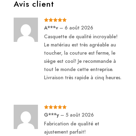
Avis client
Note
5
sur
A***v
–
6 août 2026
5
Casquette de qualité incroyable!
Le matériau est très agréable au
toucher, la couture est ferme, le
siège est cool! Je recommande à
tout le monde cette entreprise.
Livraison très rapide à cinq heures.
Note
5
sur
G***y
–
5 août 2026
5
Fabrication de qualité et
ajustement parfait!