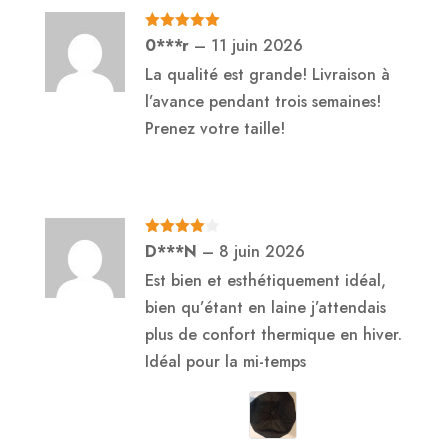
Note
5
sur
0***r
–
11 juin 2026
5
La qualité est grande! Livraison à
l’avance pendant trois semaines!
Prenez votre taille!
Note
4
D***N
–
8 juin 2026
sur 5
Est bien et esthétiquement idéal,
bien qu’étant en laine j’attendais
plus de confort thermique en hiver.
Idéal pour la mi-temps