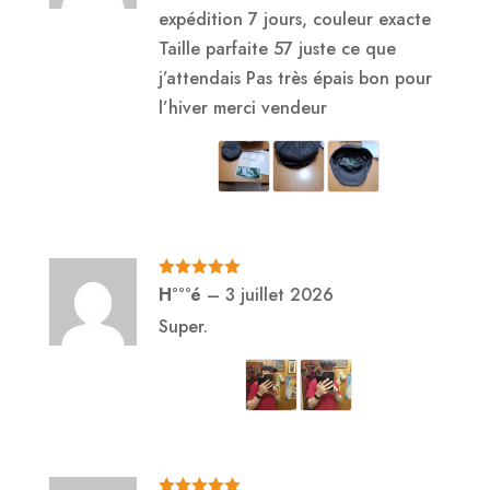
expédition 7 jours, couleur exacte
Taille parfaite 57 juste ce que
j’attendais Pas très épais bon pour
l’hiver merci vendeur
Note
5
sur
H°°°é
–
3 juillet 2026
5
Super.