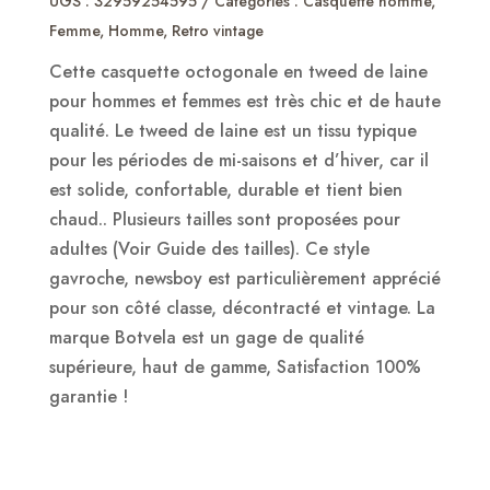
UGS :
32959254595
Catégories :
Casquette homme
,
Botvela
Femme
,
Homme
,
Retro vintage
Cette casquette octogonale en tweed de laine
pour hommes et femmes est très chic et de haute
qualité. Le tweed de laine est un tissu typique
pour les périodes de mi-saisons et d’hiver, car il
est solide, confortable, durable et tient bien
chaud.. Plusieurs tailles sont proposées pour
adultes (Voir Guide des tailles). Ce style
gavroche, newsboy est particulièrement apprécié
pour son côté classe, décontracté et vintage. La
marque Botvela est un gage de qualité
supérieure, haut de gamme, Satisfaction 100%
garantie !