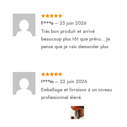
Note
5
sur
F***a
–
25 juin 2026
5
Très bon produit et arrivé
beaucoup plus tôt que prévu… Je
pense que je vais demander plus
Note
5
sur
I***m
–
22 juin 2026
5
Emballage et livraison à un niveau
professionnel élevé.