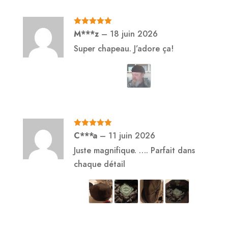
Note
5
sur
M***z
–
18 juin 2026
5
Super chapeau. J’adore ça!
Note
5
sur
C***a
–
11 juin 2026
5
Juste magnifique. …. Parfait dans
chaque détail