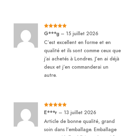
Note
5
sur
G***g
–
15 juillet 2026
5
C’est excellent en forme et en
qualité et ils sont comme ceux que
j’ai achetés à Londres. J’en ai déjà
deux et j’en commanderai un
autre.
Note
5
sur
E***r
–
13 juillet 2026
5
Article de bonne qualité, grand
soin dans l’emballage. Emballage