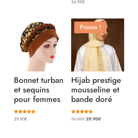
prix
prix
Note
34.99
€
5.00
initial
actuel
sur 5
était :
est :
29.90€.
23.99€.
Promo !
Bonnet turban
Hijab prestige
et sequins
mousseline et
pour femmes
bande doré
Note
Note
Le
Le
29.90
€
36.00
€
29.90
€
5.00
5.00
sur 5
sur 5
prix
prix
initial
actuel