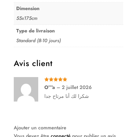
Dimension
55x175cm
Type de livraison
Standard (8-10 jours)
Avis client
Note
5
sur
O°°°a
–
2 juillet 2026
5
شكرا لك أنا مرتاح جدا
Ajouter un commentaire
Vous devez être
connecté
pour publier un avis.