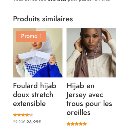
Produits similaires
Promo !
Foulard hijab
Hijab en
doux stretch
Jersey avec
extensible
trous pour les
oreilles
Note
Le
Le
29.90
€
23.99
€
4.00
sur 5