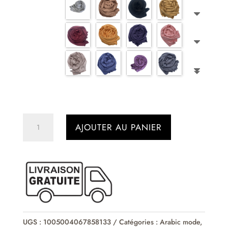
quantité
AJOUTER AU PANIER
de
Hijab
en
jersey
fines
paillètes
UGS :
1005004067858133
Catégories :
Arabic mode
,