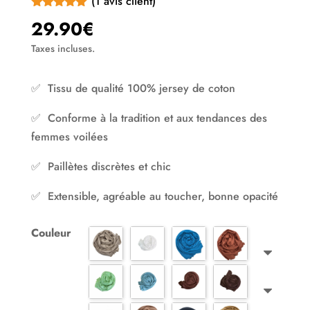
(
1
avis client)
Noté
5.00
29.90
€
sur 5
basé sur
Taxes incluses.
notation client
✅ Tissu de qualité 100% jersey de coton
✅ Conforme à la tradition et aux tendances des
femmes voilées
✅ Paillètes discrètes et chic
✅ Extensible, agréable au toucher, bonne opacité
Couleur