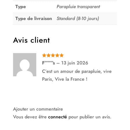
Type
Parapluie transparent
Type de livraison
Standard (8-10 jours)
Avis client
Note
5
sur
F°°°°°°s
–
13 juin 2026
5
C’est un amour de parapluie, vive
Paris, Vive la France !
Ajouter un commentaire
Vous devez être
connecté
pour publier un avis.