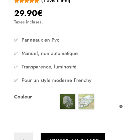
(
1
avis client)
Noté
5.00
29.90
€
sur 5
basé sur
Taxes incluses.
notation client
✅ Panneaux en Pvc
✅ Manuel, non automatique
✅ Transparence, luminosité
✅ Pour un style moderne Frenchy
Couleur
quantité