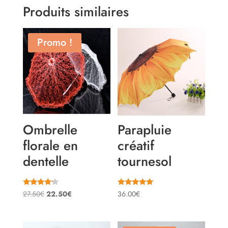
Produits similaires
Promo !
Ombrelle
Parapluie
florale en
créatif
dentelle
tournesol
Note
Note
Le
Le
27.50
€
22.50
€
36.00
€
4.00
5.00
sur 5
sur 5
prix
prix
initial
actuel