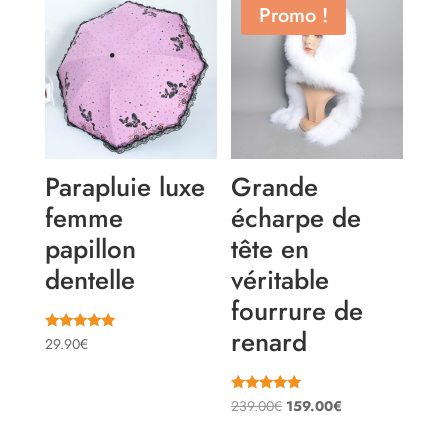
était :
est :
Promo !
27.50€.
22.50€.
Parapluie luxe
Grande
femme
écharpe de
papillon
tête en
dentelle
véritable
fourrure de
renard
Note
29.90
€
5.00
sur 5
Note
Le
Le
239.00
€
159.00
€
5.00
sur 5
prix
prix