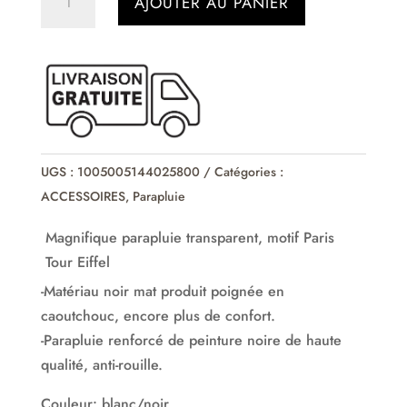
AJOUTER AU PANIER
de
Parapluie
transparent
Paris
Tour
Eiffel
UGS :
1005005144025800
Catégories :
ACCESSOIRES
,
Parapluie
Magnifique parapluie transparent, motif Paris
Tour Eiffel
-Matériau noir mat produit poignée en
caoutchouc, encore plus de confort.
-Parapluie renforcé de peinture noire de haute
qualité, anti-rouille.
Couleur: blanc/noir