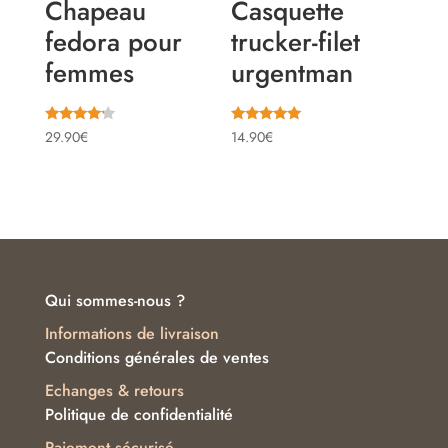
Chapeau
Casquette
fedora pour
trucker-filet
femmes
urgentman
Note
Note
29.90
€
14.90
€
4.00
5.00
sur 5
sur 5
Qui sommes-nous ?
Informations de livraison
Conditions générales de ventes
Echanges & retours
Politique de confidentialité
Paiement sécurisé