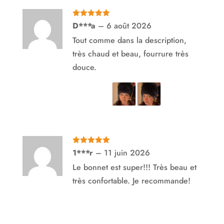
Note
5
sur
D***a
–
6 août 2026
5
Tout comme dans la description,
très chaud et beau, fourrure très
douce.
Note
5
sur
1***r
–
11 juin 2026
5
Le bonnet est super!!! Très beau et
très confortable. Je recommande!