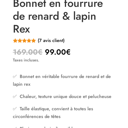
Bonnet en fourrure
de renard & lapin
Rex
(
7
avis client)
Noté
5.00
Le
Le
169.00
€
99.00
€
sur 5
prix
prix
basé sur
Taxes incluses.
notations
initial
actuel
client
était :
est :
✅ Bonnet en véritable fourrure de renard et de
169.00€.
99.00€.
lapin rex
✅ Chaleur, texture unique douce et pelucheuse
✅ Taille élastique, convient à toutes les
circonférences de têtes