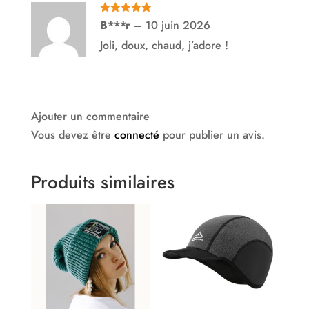
Note
5
sur
B***r
–
10 juin 2026
5
Joli, doux, chaud, j’adore !
Ajouter un commentaire
Vous devez être
connecté
pour publier un avis.
Produits similaires