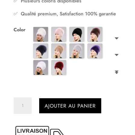
✅ Plusieurs coloris disponibles
✅ Qualité premium, Satisfaction 100% garantie
Color
quantité
AJOUTER AU PANIER
de
Bonnet
en
fourrure