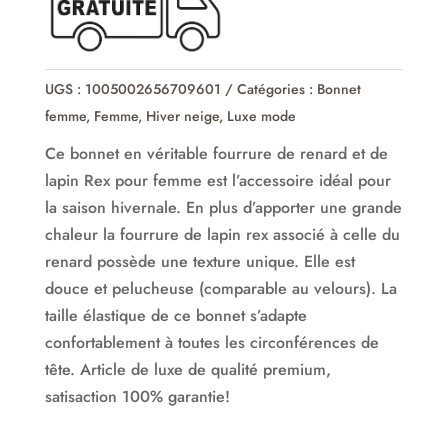
de
renard
&
UGS :
1005002656709601
Catégories :
Bonnet
lapin
femme
,
Femme
,
Hiver neige
,
Luxe mode
Rex
Ce bonnet en véritable fourrure de renard et de
lapin Rex pour femme est l’accessoire idéal pour
la saison hivernale. En plus d’apporter une grande
chaleur la fourrure de lapin rex associé à celle du
renard possède une texture unique. Elle est
douce et pelucheuse (comparable au velours). La
taille élastique de ce bonnet s’adapte
confortablement à toutes les circonférences de
tête. Article de luxe de qualité premium,
satisaction 100% garantie!