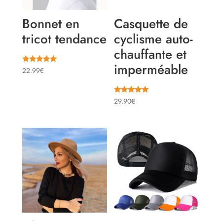
Bonnet en
Casquette de
tricot tendance
cyclisme auto-
chauffante et
imperméable
Note
22.99
€
5.00
sur 5
Note
29.90
€
4.86
sur 5