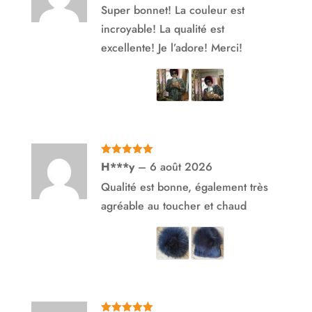
Super bonnet! La couleur est
incroyable! La qualité est
excellente! Je l’adore! Merci!
Note
5
sur
H***y
–
6 août 2026
5
Qualité est bonne, également très
agréable au toucher et chaud