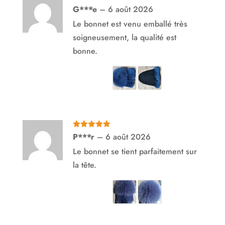
Note
5
sur
G***e
–
6 août 2026
5
Le bonnet est venu emballé très
soigneusement, la qualité est
bonne.
Note
5
sur
P***r
–
6 août 2026
5
Le bonnet se tient parfaitement sur
la tête.