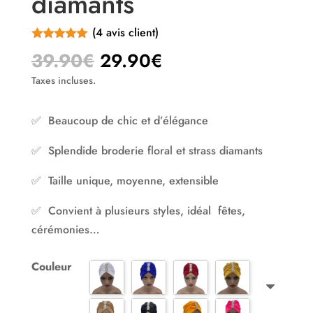
diamants
(
4
avis client)
Noté
5.00
Le
Le
39.90
€
29.90
€
sur 5
prix
prix
basé sur
Taxes incluses.
notations
initial
actuel
client
était :
est :
✅ Beaucoup de chic et d’élégance
39.90€.
29.90€.
✅ Splendide broderie floral et strass diamants
✅ Taille unique, moyenne, extensible
✅ Convient à plusieurs styles, idéal fêtes,
cérémonies…
Couleur