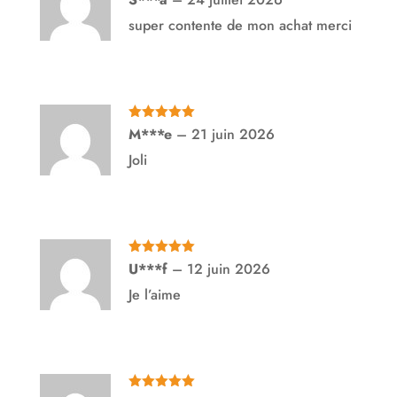
5
super contente de mon achat merci
Note
5
sur
M***e
–
21 juin 2026
5
Joli
Note
5
sur
U***f
–
12 juin 2026
5
Je l’aime