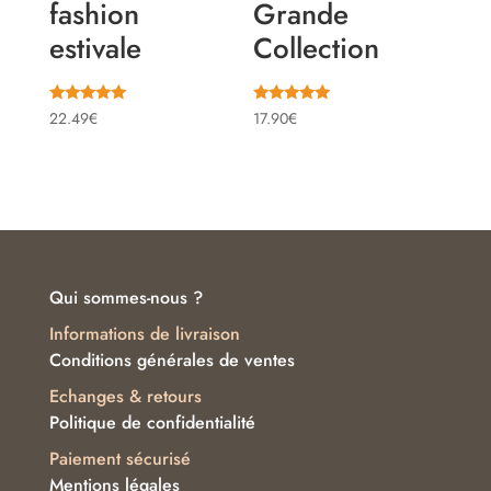
fashion
Grande
estivale
Collection
Note
Note
22.49
€
17.90
€
5.00
5.00
sur 5
sur 5
Qui sommes-nous ?
Informations de livraison
Conditions générales de ventes
Echanges & retours
Politique de confidentialité
Paiement sécurisé
Mentions légales