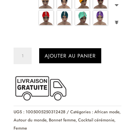
quantité
AJOUTER AU PANIER
de
Bonnet
turban
à
strass
et
fleurs
UGS :
1005005250312428
Catégories :
African mode
,
diamants
Autour du monde
,
Bonnet femme
,
Cocktail cérémonie
,
Femme