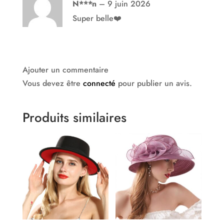
Note
5
sur
N***n
–
9 juin 2026
5
Super belle❤️
Ajouter un commentaire
Vous devez être
connecté
pour publier un avis.
Produits similaires