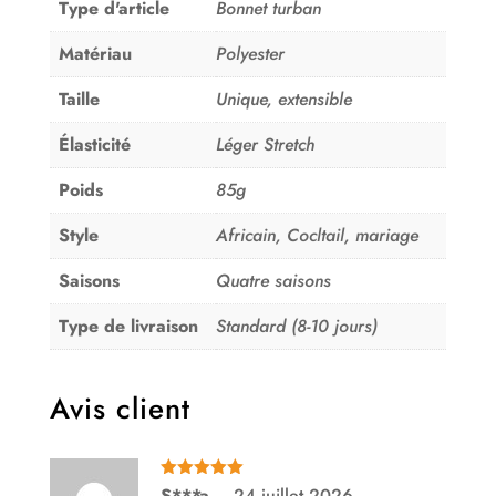
Type d'article
Bonnet turban
Matériau
Polyester
Taille
Unique, extensible
Élasticité
Léger Stretch
Poids
85g
Style
Africain, Cocltail, mariage
Saisons
Quatre saisons
Type de livraison
Standard (8-10 jours)
Avis client
Note
5
sur
S***a
–
24 juillet 2026