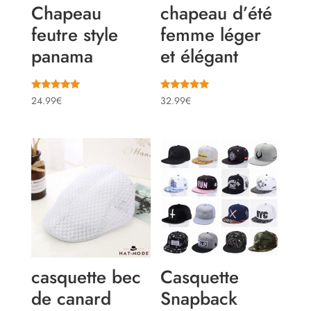
Chapeau
chapeau d’été
feutre style
femme léger
panama
et élégant
Note
Note
24.99
€
32.99
€
5.00
5.00
sur 5
sur 5
casquette bec
Casquette
de canard
Snapback