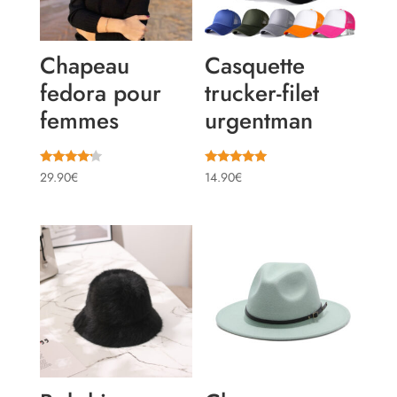
Chapeau
Casquette
fedora pour
trucker-filet
femmes
urgentman
Note
Note
29.90
€
14.90
€
4.00
5.00
sur 5
sur 5