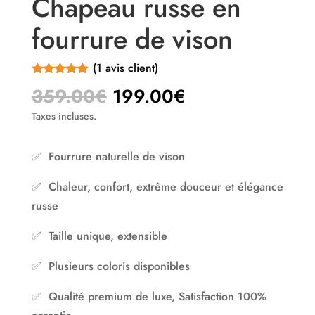
Chapeau russe en
fourrure de vison
(
1
avis client)
Noté
5.00
Le
Le
359.00
€
199.00
€
sur 5
prix
prix
basé sur
Taxes incluses.
notation client
initial
actuel
était :
est :
✅ Fourrure naturelle de vison
359.00€.
199.00€.
✅ Chaleur, confort, extrême douceur et élégance
russe
✅ Taille unique, extensible
✅ Plusieurs coloris disponibles
✅ Qualité premium de luxe, Satisfaction 100%