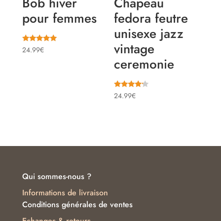
Bob hiver
Chapeau
pour femmes
fedora feutre
unisexe jazz
vintage
Note
24.99
€
5.00
ceremonie
sur 5
Note
24.99
€
4.00
sur 5
Qui sommes-nous ?
Informations de livraison
Conditions générales de ventes
Echanges & retours