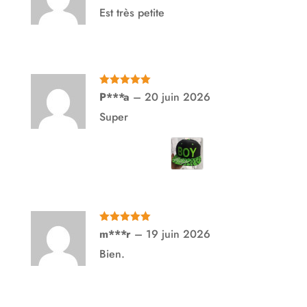
Est très petite
Note
5
sur
P***a
–
20 juin 2026
5
Super
Note
5
sur
m***r
–
19 juin 2026
5
Bien.