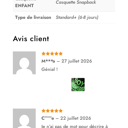
Casquette Snapback
ENFANT
Type de livraison
Standard+ (6-8 jours)
Avis client
Note
5
sur
M***a
–
27 juillet 2026
5
Génial !
Note
5
sur
C°°°°°e
–
22 juillet 2026
5
Je n’ai pas de mot pour décrire à