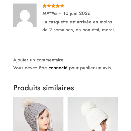
Note
5
sur
M***e
–
10 juin 2026
5
La casquette est arrivée en moins
de 2 semaines, en bon état, merci.
Ajouter un commentaire
Vous devez être
connecté
pour publier un avis.
Produits similaires