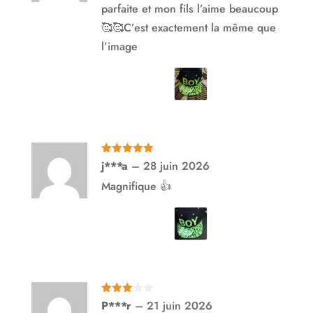
parfaite et mon fils l’aime beaucoup
🥰🥰C’est exactement la même que
l’image
Note
5
sur
j***a
–
28 juin 2026
5
Magnifique 👍
Note
3
P***r
–
21 juin 2026
sur 5