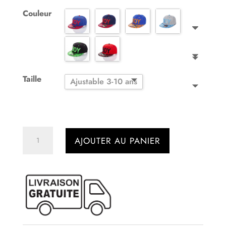
Couleur
Taille
Ajustable 3-10 ans
quantité
AJOUTER AU PANIER
de
Casquette
snapback
enfant
Boy