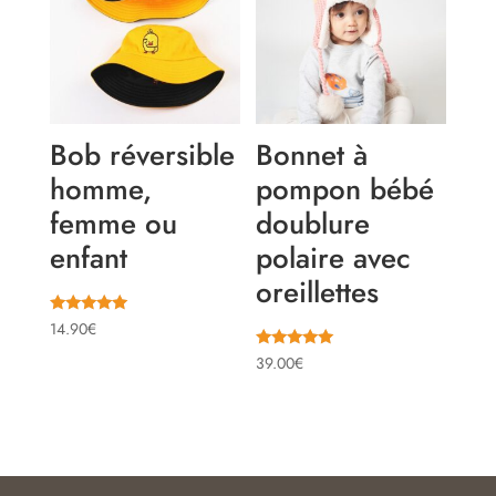
Bob réversible
Bonnet à
homme,
pompon bébé
femme ou
doublure
enfant
polaire avec
oreillettes
Note
14.90
€
4.89
sur 5
Note
39.00
€
5.00
sur 5