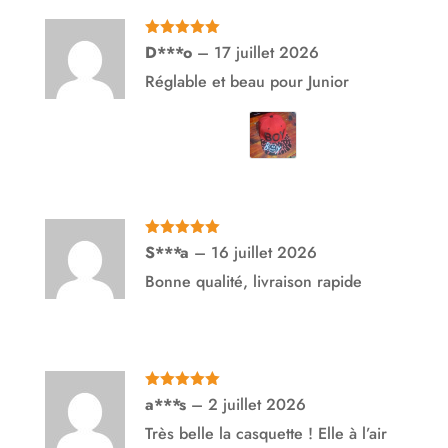
Note
5
sur
D***o
–
17 juillet 2026
5
Réglable et beau pour Junior
Note
5
sur
S***a
–
16 juillet 2026
5
Bonne qualité, livraison rapide
Note
5
sur
a***s
–
2 juillet 2026
5
Très belle la casquette ! Elle à l’air