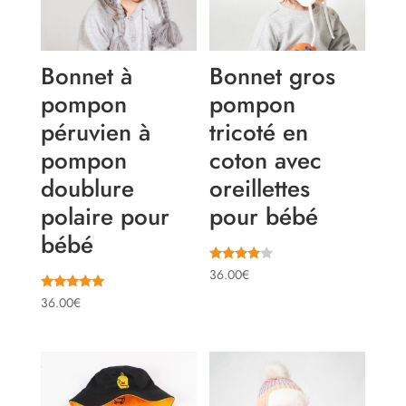
Bonnet à
Bonnet gros
pompon
pompon
péruvien à
tricoté en
pompon
coton avec
doublure
oreillettes
polaire pour
pour bébé
bébé
Note
36.00
€
3.78
sur 5
Note
36.00
€
5.00
sur 5