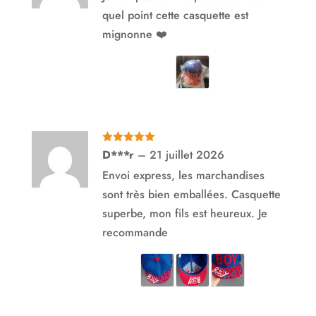
quel point cette casquette est
mignonne ❤️
Note
5
sur
D***r
–
21 juillet 2026
5
Envoi express, les marchandises
sont très bien emballées. Casquette
superbe, mon fils est heureux. Je
recommande