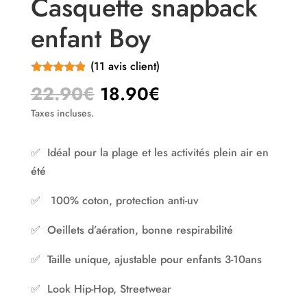
Casquette snapback
enfant Boy
(
11
avis client)
Noté
4.82
Le
Le
22.90
€
18.90
€
sur 5
prix
prix
basé sur
Taxes incluses.
notations
initial
actuel
client
était :
est :
✅ Idéal pour la plage et les activités plein air en
22.90€.
18.90€.
été
✅ 100% coton, protection anti-uv
✅ Oeillets d’aération, bonne respirabilité
✅ Taille unique, ajustable pour enfants 3-10ans
✅ Look Hip-Hop, Streetwear